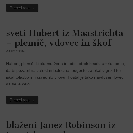
Preberi vse →
sveti Hubert iz Maastrichta
– plemič, vdovec in škof
3. novembra
Hubert, plemič, ki sta mu žena in edini otrok kmalu umrla, se je,
da bi pozabil na žalost in bolečino, pogosto zatekal v gozd ter
iskal tolažbo in razvedrilo v lovu. Postal je tako navdušen lovec,
da se je celo…
Preberi vse →
blaženi Janez Robinson iz