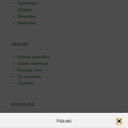
September
Oktober
November
December
STRANI
Koledar praznikov
Ostale osebnosti
Razlaga imen
Viri svetnikov
Zavetniki
POVEZAVE
Božja beseda
Piškotki
Pristan duha