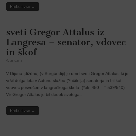
Preberi vse →
sveti Gregor Attalus iz
Langresa – senator, vdovec
in škof
4. januarja
V Dĳonu [dižónu] (v Burgúndĳi) je umrl sveti Gregor Attalus, ki je
vršil dolga leta v Autunu službo (?učitelja) senatorja in bil kot
vdovec posvečen v langreškega škofa. (*ok. 450 – † 539/540)
Vir Gregor Attalus je bil dedek svetega…
Preberi vse →