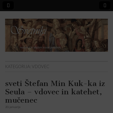
Svetniki,
KATEGORIJA:
VDOVEC
mučenci in
sveti Štefan Min Kuk-ka iz
blaženi
Seula – vdovec in katehet,
mučenec
20. januarja