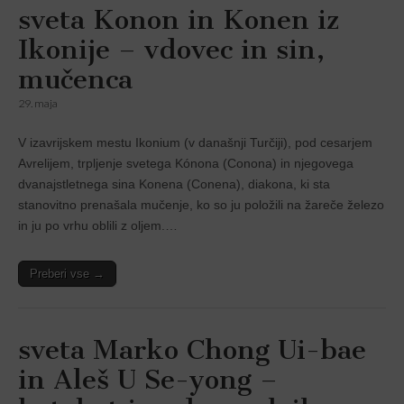
sveta Konon in Konen iz
Ikonije – vdovec in sin,
mučenca
29. maja
V izavrijskem mestu Ikonium (v današnji Turčiji), pod cesarjem
Avrelijem, trpljenje svetega Kónona (Conona) in njegovega
dvanajstletnega sina Konena (Conena), diakona, ki sta
stanovitno prenašala mučenje, ko so ju položili na žareče železo
in ju po vrhu oblili z oljem.…
Preberi vse →
sveta Marko Chong Ui-bae
in Aleš U Se-yong –