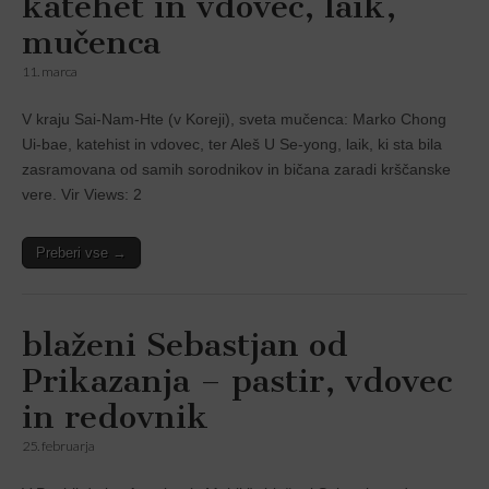
katehet in vdovec, laik,
mučenca
11. marca
V kraju Sai-Nam-Hte (v Koreji), sveta mučenca: Marko Chong
Ui-bae, katehist in vdovec, ter Aleš U Se-yong, laik, ki sta bila
zasramovana od samih sorodnikov in bičana zaradi krščanske
vere. Vir Views: 2
Preberi vse →
blaženi Sebastjan od
Prikazanja – pastir, vdovec
in redovnik
25. februarja