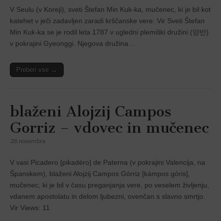
V Seulu (v Koreji), sveti Štefan Min Kuk-ka, mučenec, ki je bil kot
katehet v ječi zadavljen zaradi krščanske vere. Vir Sveti Štefan
Min Kuk‑ka se je rodil leta 1787 v ugledni plemiški družini (양반)
v pokrajini Gyeonggi. Njegova družina…
Preberi vse →
blaženi Alojzij Campos
Gorriz – vdovec in mučenec
28. novembra
V vasi Picadero [pikadéro] de Paterna (v pokrajini Valencija, na
Španskem), blaženi Alojzij Campos Górriz [kámpos góris],
mučenec, ki je bil v času preganjanja vere, po veselem življenju,
vdanem apostolatu in delom ljubezni, ovenčan s slavno smrtjo.
Vir Views: 11