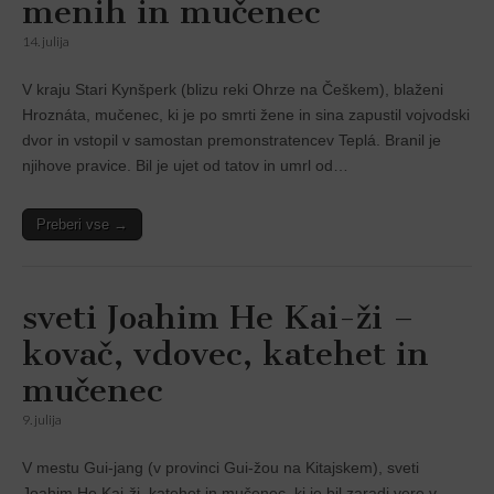
menih in mučenec
14. julija
V kraju Stari Kynšperk (blizu reki Ohrze na Češkem), blaženi
Hroznáta, mučenec, ki je po smrti žene in sina zapustil vojvodski
dvor in vstopil v samostan premonstratencev Teplá. Branil je
njihove pravice. Bil je ujet od tatov in umrl od…
Preberi vse →
sveti Joahim He Kai-ži –
kovač, vdovec, katehet in
mučenec
9. julija
V mestu Gui-jang (v provinci Gui-žou na Kitajskem), sveti
Joahim He Kai-ži, katehet in mučenec, ki je bil zaradi vere v