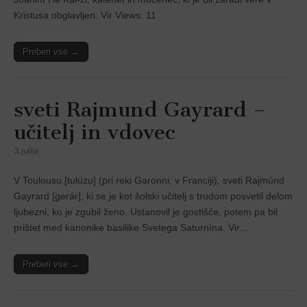
Kristusa obglavljen. Vir Views: 11
Preberi vse →
sveti Rajmund Gayrard –
učitelj in vdovec
3. julija
V Toulousu [tulúzu] (pri reki Garonni, v Franciji), sveti Rajmúnd
Gayrard [gerár], ki se je kot šolski učitelj s trudom posvetil delom
ljubezni, ko je zgubil ženo. Ustanovil je gostišče, potem pa bil
prištet med kanonike basilike Svetega Saturnína. Vir…
Preberi vse →