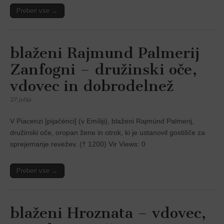
Preberi vse →
blaženi Rajmund Palmerij
Zanfogni – družinski oče,
vdovec in dobrodelnež
27. julija
V Piacenzi [pijačénci] (v Emíliji), blaženi Rajmúnd Palmerij,
družinski oče, oropan žene in otrok, ki je ustanovil gostišče za
sprejemanje revežev. († 1200) Vir Views: 0
Preberi vse →
blaženi Hroznata – vdovec,