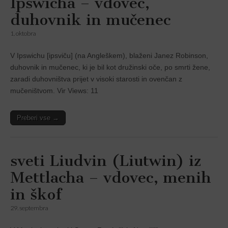
Ipswicha – vdovec,
duhovnik in mučenec
1. oktobra
V Ipswichu [ipsviču] (na Angleškem), blaženi Janez Robinson,
duhovnik in mučenec, ki je bil kot družinski oče, po smrti žene,
zaradi duhovništva prijet v visoki starosti in ovenčan z
mučeništvom. Vir Views: 11
Preberi vse →
sveti Liudvin (Liutwin) iz
Mettlacha – vdovec, menih
in škof
29. septembra