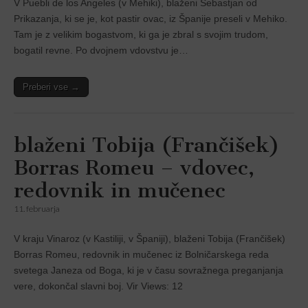
V Puebli de los Angeles (v Mehiki), blaženi Sebastjan od
Prikazanja, ki se je, kot pastir ovac, iz Španĳe preseli v Mehiko.
Tam je z velikim bogastvom, ki ga je zbral s svojim trudom,
bogatil revne. Po dvojnem vdovstvu je…
Preberi vse →
blaženi Tobija (Frančišek)
Borras Romeu – vdovec,
redovnik in mučenec
11. februarja
V kraju Vinaroz (v Kastiliji, v Španiji), blaženi Tobija (Frančišek)
Borras Romeu, redovnik in mučenec iz Bolničarskega reda
svetega Janeza od Boga, ki je v času sovražnega preganjanja
vere, dokončal slavni boj. Vir Views: 12