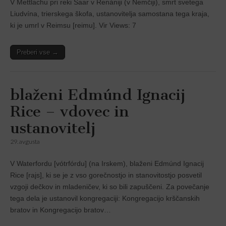
V Mettlachu pri reki Saar v Renániji (v Nemčiji), smrt svetega
Liudvína, trierskega škofa, ustanovitelja samostana tega kraja,
ki je umrl v Reimsu [reimu]. Vir Views: 7
Preberi vse →
blaženi Edmúnd Ignacij
Rice – vdovec in
ustanovitelj
29. avgusta
V Waterfordu [vótrfórdu] (na Irskem), blaženi Edmúnd Ignacij
Rice [rajs], ki se je z vso gorečnostjo in stanovitostjo posvetil
vzgoji dečkov in mladeničev, ki so bili zapuščeni. Za povečanje
tega dela je ustanovil kongregaciji: Kongregacijo krščanskih
bratov in Kongregacijo bratov…