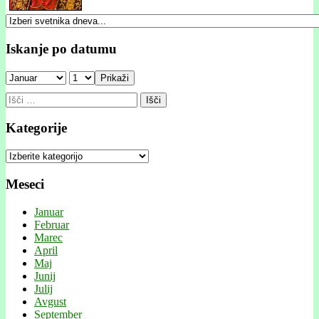
Iskanje po datumu
Prikaži
Išči:
Kategorije
Kategorije
Meseci
Januar
Februar
Marec
April
Maj
Junij
Julij
Avgust
September