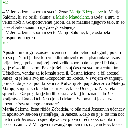
Vir
– V Jeruzalemu, spomin svetih žena:
Marije Kléopajeve
in Marije
Salóme, ki sta prišli, skupaj z
Marijo Magdaleno
, zgodaj zjutraj o
veliki noči h Gospodovemu grobu, da bi mazilile njegovo telo, in so
prve slišale oznanilo njegovega vstajenja.
– V Jeruzalemu, spomin svete Marije Salome, ki je oskrbela
Gospodov pogreb.
Vir
Apostoli in drugi Jezusovi učenci so strahopetno pobegnili, potem
ko so plačanci judovskih velikih duhovnikov in pismoukov Jezusa
prijeli ter ga peljali najprej pred veliki zbor, nato pa pred Pilata, da
ga je obsodil na smrt. Peter je šel nekaj časa za svojim aretiranim
Učiteljem, vendar ga je kmalu zatajil. Častna izjema je bil apostol
Janez, ki je šel s svojim Gospodom do konca. V svojem evangeliju
poroča, da je stal pod križem na Kalvariji skupaj z Jezusovo Materjo
Marijo; z njima so bile tudi štiri žene, ki so Učitelja iz Nazareta
spremljale že prej, ko je hodil iz kraja v kraj in oznanjal božje
kraljestvo. Ena od teh žena je bila Marija Saloma, ki jo Janez
imenuje ‘sestra njegove matere’.
Marija Saloma, žena ribiča Zebedeja, je bila mati Jezusovih učencev
in apostolov Jakoba (starejšega) in Janeza. Zdelo se ji je, da ima kot
mati dveh Jezusovih spremljevalcev pravico reči kakšno dobro
besedo zanju. V Matejevem evangeliju beremo, da je nekoč, ko so