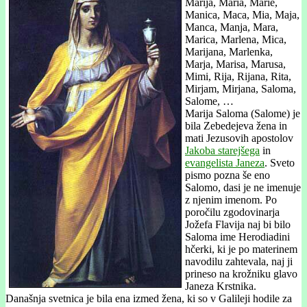
Marija, Maria, Marie,
Manica, Maca, Mia, Maja,
Manca, Manja, Mara,
Marica, Marlena, Mica,
Marijana, Marlenka,
Marja, Marisa, Marusa,
Mimi, Rija, Rijana, Rita,
Mirjam, Mirjana, Saloma,
Salome, …
Marija Saloma (Salome) je
bila Zebedejeva žena in
mati Jezusovih apostolov
Jakoba starejšega
in
evangelista Janeza
. Sveto
pismo pozna še eno
Salomo, dasi je ne imenuje
z njenim imenom. Po
poročilu zgodovinarja
Jožefa Flavija naj bi bilo
Saloma ime Herodiadini
hčerki, ki je po materinem
navodilu zahtevala, naj ji
prineso na krožniku glavo
Janeza Krstnika.
Današnja svetnica je bila ena izmed žena, ki so v Galileji hodile za