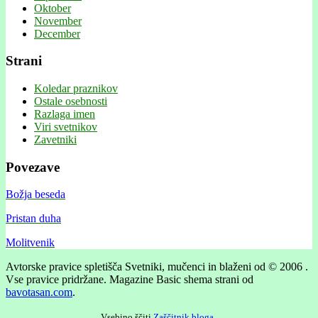
Oktober
November
December
Strani
Koledar praznikov
Ostale osebnosti
Razlaga imen
Viri svetnikov
Zavetniki
Povezave
Božja beseda
Pristan duha
Molitvenik
Avtorske pravice spletišča Svetniki, mučenci in blaženi od © 2006 .
Vse pravice pridržane.
Magazine Basic shema strani od
bavotasan.com
.
Vsebino ščiti
Zaščitnik bloga
.