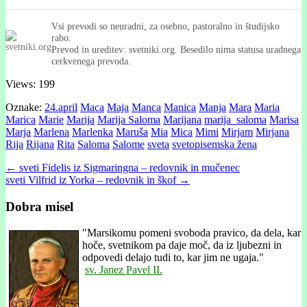
Vsi prevodi so neuradni, za osebno, pastoralno in študijsko
rabo.
Prevod in ureditev: svetniki.org. Besedilo nima statusa uradnega
cerkvenega prevoda.
Views: 199
Oznake:
24.april
Maca
Maja
Manca
Manica
Manja
Mara
Maria
Marica
Marie
Marija
Marija Saloma
Marijana
marija_saloma
Marisa
Marja
Marlena
Marlenka
Maruša
Mia
Mica
Mimi
Mirjam
Mirjana
Rija
Rijana
Rita
Saloma
Salome
sveta
svetopisemska žena
Post
← sveti Fidelis iz Sigmaringna – redovnik in mučenec
sveti Vilfrid iz Yorka – redovnik in škof →
navigation
Dobra misel
"
Marsikomu pomeni svoboda pravico, da dela, kar
hoče, svetnikom pa daje moč, da iz ljubezni in
odpovedi delajo tudi to, kar jim ne ugaja."
sv. Janez Pavel II.