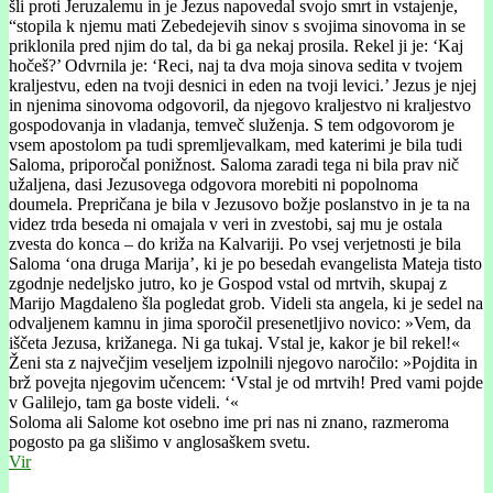
šli proti Jeruzalemu in je Jezus napovedal svojo smrt in vstajenje,
“stopila k njemu mati Zebedejevih sinov s svojima sinovoma in se
priklonila pred njim do tal, da bi ga nekaj prosila. Rekel ji je: ‘Kaj
hočeš?’ Odvrnila je: ‘Reci, naj ta dva moja sinova sedita v tvojem
kraljestvu, eden na tvoji desnici in eden na tvoji levici.’ Jezus je njej
in njenima sinovoma odgovoril, da njegovo kraljestvo ni kraljestvo
gospodovanja in vladanja, temveč služenja. S tem odgovorom je
vsem apostolom pa tudi spremljevalkam, med katerimi je bila tudi
Saloma, priporočal ponižnost. Saloma zaradi tega ni bila prav nič
užaljena, dasi Jezusovega odgovora morebiti ni popolnoma
doumela. Prepričana je bila v Jezusovo božje poslanstvo in je ta na
videz trda beseda ni omajala v veri in zvestobi, saj mu je ostala
zvesta do konca – do križa na Kalvariji. Po vsej verjetnosti je bila
Saloma ‘ona druga Marija’, ki je po besedah evangelista Mateja tisto
zgodnje nedeljsko jutro, ko je Gospod vstal od mrtvih, skupaj z
Marijo Magdaleno šla pogledat grob. Videli sta angela, ki je sedel na
odvaljenem kamnu in jima sporočil presenetljivo novico: »Vem, da
iščeta Jezusa, križanega. Ni ga tukaj. Vstal je, kakor je bil rekel!«
Ženi sta z največjim veseljem izpolnili njegovo naročilo: »Pojdita in
brž povejta njegovim učencem: ‘Vstal je od mrtvih! Pred vami pojde
v Galilejo, tam ga boste videli. ‘«
Soloma ali Salome kot osebno ime pri nas ni znano, razmeroma
pogosto pa ga slišimo v anglosaškem svetu.
Vir