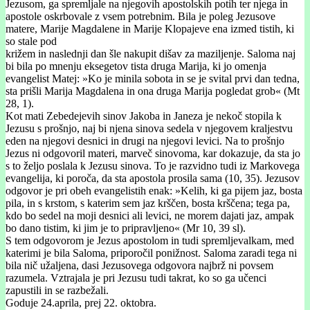
Jezusom, ga spremljale na njegovih apostolskih potih ter njega in
apostole oskrbovale z vsem potrebnim. Bila je poleg Jezusove
matere, Marije Magdalene in Marije Klopajeve ena izmed tistih, ki
so stale pod
križem in naslednji dan šle nakupit dišav za maziljenje. Saloma naj
bi bila po mnenju eksegetov tista druga Marija, ki jo omenja
evangelist Matej: »Ko je minila sobota in se je svital prvi dan tedna,
sta prišli Marija Magdalena in ona druga Marija pogledat grob« (Mt
28, 1).
Kot mati Zebedejevih sinov Jakoba in Janeza je nekoč stopila k
Jezusu s prošnjo, naj bi njena sinova sedela v njegovem kraljestvu
eden na njegovi desnici in drugi na njegovi levici. Na to prošnjo
Jezus ni odgovoril materi, marveč sinovoma, kar dokazuje, da sta jo
s to željo poslala k Jezusu sinova. To je razvidno tudi iz Markovega
evangelija, ki poroča, da sta apostola prosila sama (10, 35). Jezusov
odgovor je pri obeh evangelistih enak: »Kelih, ki ga pijem jaz, bosta
pila, in s krstom, s katerim sem jaz krščen, bosta krščena; tega pa,
kdo bo sedel na moji desnici ali levici, ne morem dajati jaz, ampak
bo dano tistim, ki jim je to pripravljeno« (Mr 10, 39 sl).
S tem odgovorom je Jezus apostolom in tudi spremljevalkam, med
katerimi je bila Saloma, priporočil ponižnost. Saloma zaradi tega ni
bila nič užaljena, dasi Jezusovega odgovora najbrž ni povsem
razumela. Vztrajala je pri Jezusu tudi takrat, ko so ga učenci
zapustili in se razbežali.
Goduje 24.aprila, prej 22. oktobra.