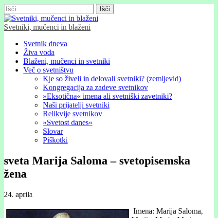
Išči:
Svetniki, mučenci in blaženi
Glavni
Skip
Svetnik dneva
to
Živa voda
meni
content
Blaženi, mučenci in svetniki
Več o svetništvu
Kje so živeli in delovali svetniki? (zemljevid)
Kongregacija za zadeve svetnikov
»Eksotična« imena ali svetniški zavetniki?
Naši prijatelji svetniki
Relikvije svetnikov
»Svetost danes«
Slovar
Piškotki
sveta Marija Saloma – svetopisemska
žena
24. aprila
Imena: Marija Saloma,