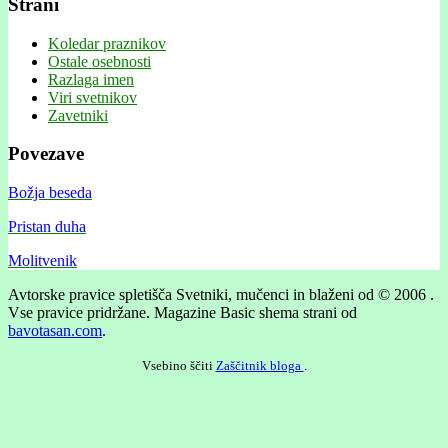
Strani
Koledar praznikov
Ostale osebnosti
Razlaga imen
Viri svetnikov
Zavetniki
Povezave
Božja beseda
Pristan duha
Molitvenik
Avtorske pravice spletišča Svetniki, mučenci in blaženi od © 2006 .
Vse pravice pridržane.
Magazine Basic shema strani od
bavotasan.com
.
Vsebino ščiti
Zaščitnik bloga
.