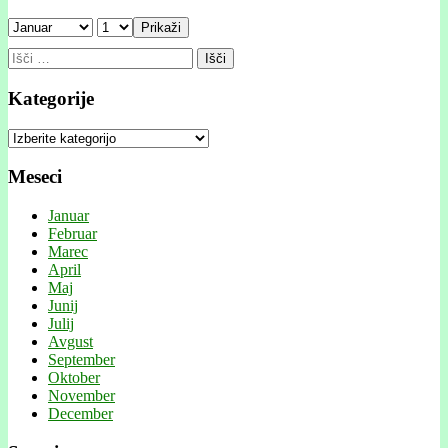
Prikaži
Išči:
Kategorije
Kategorije
Meseci
Januar
Februar
Marec
April
Maj
Junij
Julij
Avgust
September
Oktober
November
December