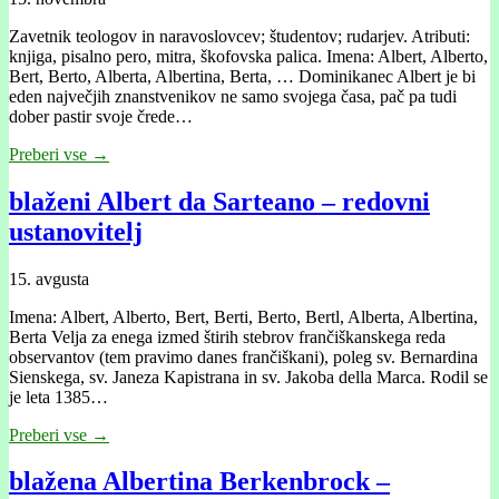
Zavetnik teologov in naravoslovcev; študentov; rudarjev. Atributi:
knjiga, pisalno pero, mitra, škofovska palica. Imena: Albert, Alberto,
Bert, Berto, Alberta, Albertina, Berta, … Dominikanec Albert je bi
eden največjih znanstvenikov ne samo svojega časa, pač pa tudi
dober pastir svoje črede…
Preberi vse →
blaženi Albert da Sarteano – redovni
ustanovitelj
15. avgusta
Imena: Albert, Alberto, Bert, Berti, Berto, Bertl, Alberta, Albertina,
Berta Velja za enega izmed štirih stebrov frančiškanskega reda
observantov (tem pravimo danes frančiškani), poleg sv. Bernardina
Sienskega, sv. Janeza Kapistrana in sv. Jakoba della Marca. Rodil se
je leta 1385…
Preberi vse →
blažena Albertina Berkenbrock –