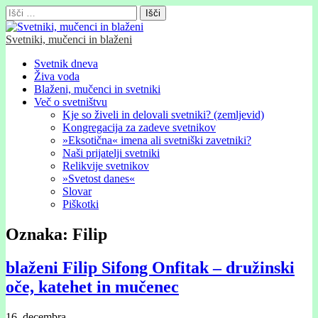
Išči:
Svetniki, mučenci in blaženi
Glavni
Skip
Svetnik dneva
to
Živa voda
meni
content
Blaženi, mučenci in svetniki
Več o svetništvu
Kje so živeli in delovali svetniki? (zemljevid)
Kongregacija za zadeve svetnikov
»Eksotična« imena ali svetniški zavetniki?
Naši prijatelji svetniki
Relikvije svetnikov
»Svetost danes«
Slovar
Piškotki
Oznaka:
Filip
blaženi Filip Sifong Onfitak – družinski
oče, katehet in mučenec
16. decembra