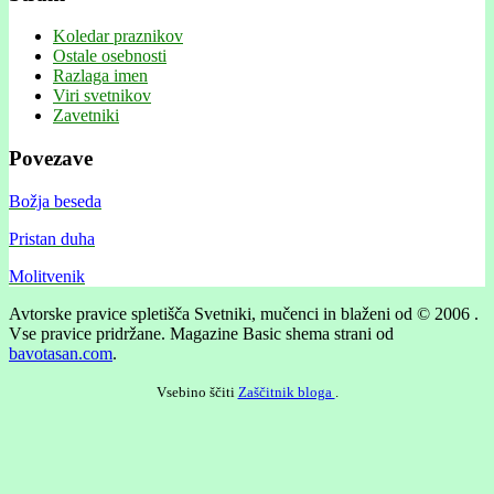
Koledar praznikov
Ostale osebnosti
Razlaga imen
Viri svetnikov
Zavetniki
Povezave
Božja beseda
Pristan duha
Molitvenik
Avtorske pravice spletišča Svetniki, mučenci in blaženi od © 2006 .
Vse pravice pridržane.
Magazine Basic shema strani od
bavotasan.com
.
Vsebino ščiti
Zaščitnik bloga
.