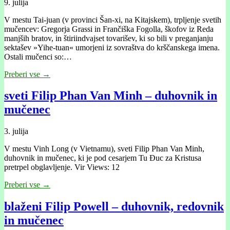
9. julija
V mestu Tai-juan (v provinci Šan-xi, na Kitajskem), trpljenje svetih
mučencev: Gregorja Grassi in Frančiška Fogolla, škofov iz Reda
manjših bratov, in štiriindvajset tovarišev, ki so bili v preganjanju
sektašev »Yihe-tuan« umorjeni iz sovraštva do krščanskega imena.
Ostali mučenci so:…
Preberi vse →
sveti Filip Phan Van Minh – duhovnik in
mučenec
3. julija
V mestu Vinh Long (v Vietnamu), sveti Filip Phan Van Minh,
duhovnik in mučenec, ki je pod cesarjem Tu Đuc za Kristusa
pretrpel obglavljenje. Vir Views: 12
Preberi vse →
blaženi Filip Powell – duhovnik, redovnik
in mučenec