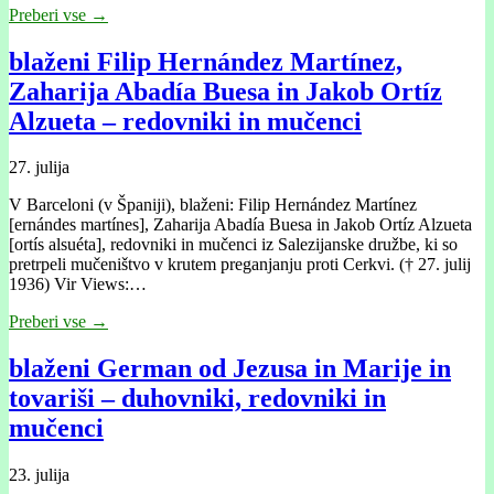
Preberi vse →
blaženi Filip Hernández Martínez,
Zaharija Abadía Buesa in Jakob Ortíz
Alzueta – redovniki in mučenci
27. julija
V Barceloni (v Španiji), blaženi: Filip Hernández Martínez
[ernándes martínes], Zaharija Abadía Buesa in Jakob Ortíz Alzueta
[ortís alsuéta], redovniki in mučenci iz Salezijanske družbe, ki so
pretrpeli mučeništvo v krutem preganjanju proti Cerkvi. († 27. julij
1936) Vir Views:…
Preberi vse →
blaženi German od Jezusa in Marije in
tovariši – duhovniki, redovniki in
mučenci
23. julija