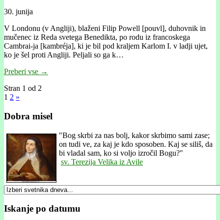
30. junija
V Londonu (v Angliji), blaženi Filip Powell [pouvl], duhovnik in
mučenec iz Reda svetega Benedikta, po rodu iz francoskega
Cambrai-ja [kambréja], ki je bil pod kraljem Karlom I. v ladji ujet,
ko je šel proti Angliji. Peljali so ga k…
Preberi vse →
Stran 1 od 2
1
2
»
Dobra misel
"
Bog skrbi za nas bolj, kakor skrbimo sami zase;
on tudi ve, za kaj je kdo sposoben. Kaj se siliš, da
bi vladal sam, ko si voljo izročil Bogu?"
sv. Terezija Velika iz Avile
Iskanje po datumu