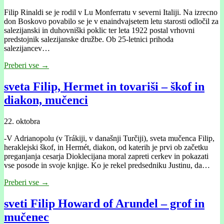
Filip Rinaldi se je rodil v Lu Monferratu v severni Italiji. Na izrecno
don Boskovo povabilo se je v enaindvajsetem letu starosti odločil za
salezijanski in duhovniški poklic ter leta 1922 postal vrhovni
predstojnik salezijanske družbe. Ob 25-letnici prihoda
salezijancev…
Preberi vse →
sveta Filip, Hermet in tovariši – škof in
diakon, mučenci
22. oktobra
-V Adrianopolu (v Trákiji, v današnji Turčiji), sveta mučenca Filip,
heraklejski škof, in Hermét, diakon, od katerih je prvi ob začetku
preganjanja cesarja Dioklecijana moral zapreti cerkev in pokazati
vse posode in svoje knjige. Ko je rekel predsedniku Justinu, da…
Preberi vse →
sveti Filip Howard of Arundel – grof in
mučenec