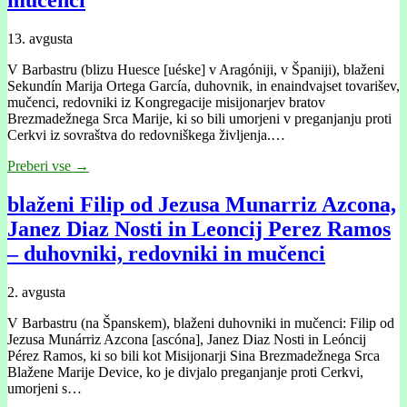
13. avgusta
V Barbastru (blizu Huesce [uéske] v Aragóniji, v Španiji), blaženi
Sekundín Marija Ortega García, duhovnik, in enaindvajset tovarišev,
mučenci, redovniki iz Kongregacije misijonarjev bratov
Brezmadežnega Srca Marije, ki so bili umorjeni v preganjanju proti
Cerkvi iz sovraštva do redovniškega življenja.…
Preberi vse →
blaženi Filip od Jezusa Munarriz Azcona,
Janez Diaz Nosti in Leoncij Perez Ramos
– duhovniki, redovniki in mučenci
2. avgusta
V Barbastru (na Španskem), blaženi duhovniki in mučenci: Filip od
Jezusa Munárriz Azcona [ascóna], Janez Diaz Nosti in Leóncij
Pérez Ramos, ki so bili kot Misijonarji Sina Brezmadežnega Srca
Blažene Marije Device, ko je divjalo preganjanje proti Cerkvi,
umorjeni s…