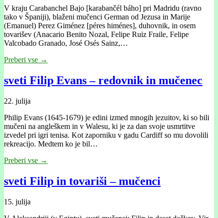
V kraju Carabanchel Bajo [karabančél báho] pri Madridu (ravno
tako v Španiji), blaženi mučenci German od Jezusa in Marije
(Emanuel) Perez Giménez [péres himénes], duhovnik, in osem
tovarišev (Anacario Benito Nozal, Felipe Ruiz Fraile, Felipe
Valcobado Granado, José Osés Sainz,…
Preberi vse →
sveti Filip Evans – redovnik in mučenec
22. julija
Philip Evans (1645-1679) je edini izmed mnogih jezuitov, ki so bili
mučeni na angleškem in v Walesu, ki je za dan svoje usmrtitve
izvedel pri igri tenisa. Kot zaporniku v gadu Cardiff so mu dovolili
rekreacijo. Medtem ko je bil…
Preberi vse →
sveti Filip in tovariši – mučenci
15. julija