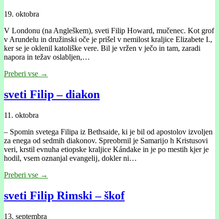
19. oktobra
V Londonu (na Angleškem), sveti Filip Howard, mučenec. Kot grof
v Arundelu in družinski oče je prišel v nemilost kraljice Elizabete I.,
ker se je oklenil katoliške vere. Bil je vržen v ječo in tam, zaradi
napora in težav oslabljen,…
Preberi vse →
sveti Filip – diakon
11. oktobra
– Spomin svetega Filipa iz Bethsaide, ki je bil od apostolov izvoljen
za enega od sedmih diakonov. Spreobrnil je Samarĳo h Kristusovi
veri, krstil evnuha etiopske kraljice Kándake in je po mestih kjer je
hodil, vsem oznanjal evangelĳ, dokler ni…
Preberi vse →
sveti Filip Rimski – škof
13. septembra