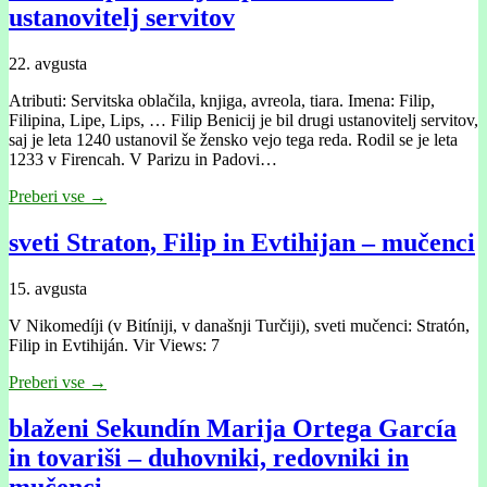
ustanovitelj servitov
22. avgusta
Atributi: Servitska oblačila, knjiga, avreola, tiara. Imena: Filip,
Filipina, Lipe, Lips, … Filip Benicij je bil drugi ustanovitelj servitov,
saj je leta 1240 ustanovil še žensko vejo tega reda. Rodil se je leta
1233 v Firencah. V Parizu in Padovi…
Preberi vse →
sveti Straton, Filip in Evtihijan – mučenci
15. avgusta
V Nikomedíji (v Bitíniji, v današnji Turčiji), sveti mučenci: Stratón,
Filip in Evtihiján. Vir Views: 7
Preberi vse →
blaženi Sekundín Marija Ortega García
in tovariši – duhovniki, redovniki in
mučenci