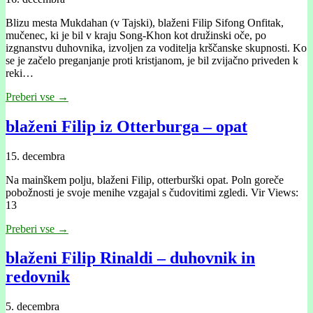
Blizu mesta Mukdahan (v Tajski), blaženi Filip Sifong Onfitak,
mučenec, ki je bil v kraju Song-Khon kot družinski oče, po
izgnanstvu duhovnika, izvoljen za voditelja krščanske skupnosti. Ko
se je začelo preganjanje proti kristjanom, je bil zvijačno priveden k
reki…
Preberi vse →
blaženi Filip iz Otterburga – opat
15. decembra
Na mainškem polju, blaženi Filip, otterburški opat. Poln goreče
pobožnosti je svoje menihe vzgajal s čudovitimi zgledi. Vir Views:
13
Preberi vse →
blaženi Filip Rinaldi – duhovnik in
redovnik
5. decembra