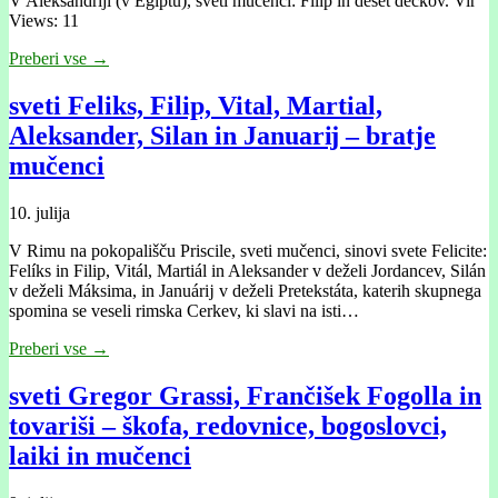
V Aleksandriji (v Egiptu), sveti mučenci: Filip in deset dečkov. Vir
Views: 11
Preberi vse →
sveti Feliks, Filip, Vital, Martial,
Aleksander, Silan in Januarĳ – bratje
mučenci
10. julija
V Rimu na pokopališču Priscile, sveti mučenci, sinovi svete Felicite:
Felíks in Filip, Vitál, Martiál in Aleksander v deželi Jordancev, Silán
v deželi Máksima, in Januárĳ v deželi Pretekstáta, katerih skupnega
spomina se veseli rimska Cerkev, ki slavi na isti…
Preberi vse →
sveti Gregor Grassi, Frančišek Fogolla in
tovariši – škofa, redovnice, bogoslovci,
laiki in mučenci