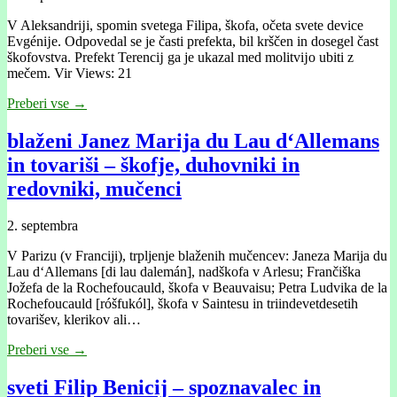
V Aleksandrĳi, spomin svetega Filipa, škofa, očeta svete device
Evgénĳe. Odpovedal se je časti prefekta, bil krščen in dosegel čast
škofovstva. Prefekt Terencĳ ga je ukazal med molitvĳo ubiti z
mečem. Vir Views: 21
Preberi vse →
blaženi Janez Marija du Lau d‘Allemans
in tovariši – škofje, duhovniki in
redovniki, mučenci
2. septembra
V Parizu (v Franciji), trpljenje blaženih mučencev: Janeza Marija du
Lau d‘Allemans [di lau dalemán], nadškofa v Arlesu; Frančiška
Jožefa de la Rochefoucauld, škofa v Beauvaisu; Petra Ludvika de la
Rochefoucauld [róšfukól], škofa v Saintesu in triindevetdesetih
tovarišev, klerikov ali…
Preberi vse →
sveti Filip Benicij – spoznavalec in