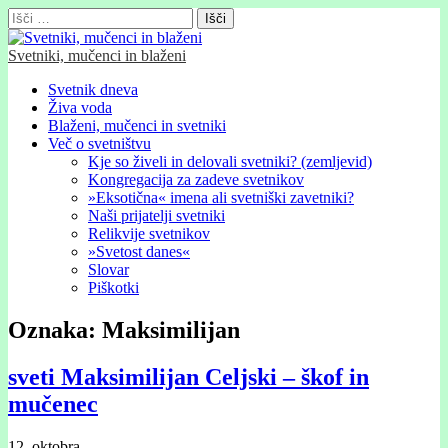
Išči:
Svetniki, mučenci in blaženi
Glavni
Skip
Svetnik dneva
to
Živa voda
meni
content
Blaženi, mučenci in svetniki
Več o svetništvu
Kje so živeli in delovali svetniki? (zemljevid)
Kongregacija za zadeve svetnikov
»Eksotična« imena ali svetniški zavetniki?
Naši prijatelji svetniki
Relikvije svetnikov
»Svetost danes«
Slovar
Piškotki
Oznaka:
Maksimilijan
sveti Maksimilijan Celjski – škof in
mučenec
12. oktobra