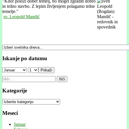
"
Kdor položi dober temelj, bo mogel zgraditi dobro
in trdno stavbo. Z lepim življenjem polagamo trdne
temelje."
sv. Leopold Mandić
Iskanje po datumu
Prikaži
Išči:
Kategorije
Kategorije
Meseci
Januar