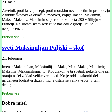
29. maja
Zavetnik proti krivi prisegi, proti morskim nevarnostim in proti dežju
Atributi: škofovska oblačila, medved, knjiga Imena: Maksimin,
Maksi, Maks, … Maksimin se je rodil okoli leta 280 v Sillyju v
Franciji. Na škofovskem sedežu je nasledil Agricija. Bil je
neizprosen…
Preberi vse →
sveti Maksimiljan Puljski – škof
21. februarja
Imena: Maksimiljan, Maksimilijan, Maks, Max, Maksi, Maksimir,
Maksima, Maksimilijana, … Kot diakon je ta svetnik nekega dne pri
oranju našel zaklad velike vrednosti. Ko je oddal zakoniti del
najdenega bogastva državi, mu je ostala še velika vsota. S tem
denarjem…
Preberi vse →
Dobra misel