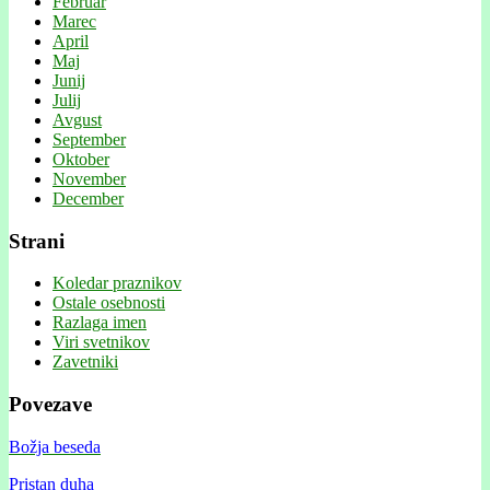
Februar
Marec
April
Maj
Junij
Julij
Avgust
September
Oktober
November
December
Strani
Koledar praznikov
Ostale osebnosti
Razlaga imen
Viri svetnikov
Zavetniki
Povezave
Božja beseda
Pristan duha