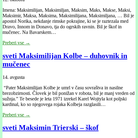
Imena: Maksimilijan, Maksimiljan, Maksim, Maks, Makse, Maksi,
Maksimir, Maksa, Maksima, Maksimilijana, Maksimiljana, … Bil je
apostol Norika, nekdanje rimske pokrajine, ki se je raztezala med
Dravo, Innom in Donavo, tja do ogrskih ravnin. Bil je škof in
mučenec. Na Bavarskem…
Preberi vse →
sveti Maksimilijan Kolbe – duhovnik in
mučenec
14. avgusta
“Pater Maksimilijan Kolbe je umrl v času sovraštva in nasilne
brezobzirnosti. Človek je bil ponižan v robota, bil je manj vreden od
sužnja.” Te besede je leta 1971 izrekel Karel Wojtyla kot poljski
kardinal, ko so njegovega rojaka Kolbeja razglasili…
Preberi vse →
sveti Maksimin Trierski – škof