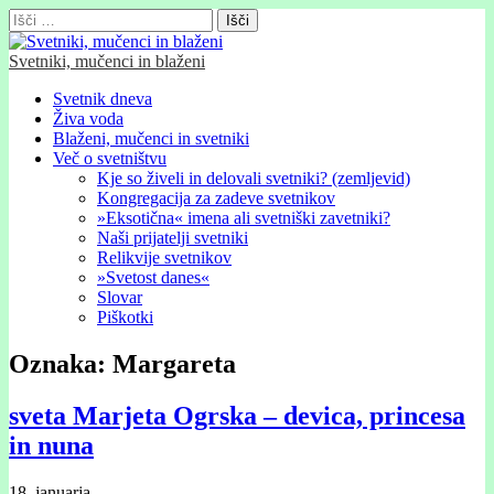
Išči:
Svetniki, mučenci in blaženi
Glavni
Skip
Svetnik dneva
to
Živa voda
meni
content
Blaženi, mučenci in svetniki
Več o svetništvu
Kje so živeli in delovali svetniki? (zemljevid)
Kongregacija za zadeve svetnikov
»Eksotična« imena ali svetniški zavetniki?
Naši prijatelji svetniki
Relikvije svetnikov
»Svetost danes«
Slovar
Piškotki
Oznaka:
Margareta
sveta Marjeta Ogrska – devica, princesa
in nuna
18. januarja