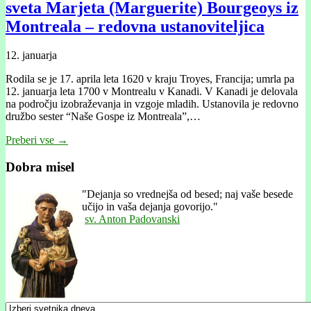
sveta Marjeta (Marguerite) Bourgeoys iz
Montreala – redovna ustanoviteljica
12. januarja
Rodila se je 17. aprila leta 1620 v kraju Troyes, Francija; umrla pa
12. januarja leta 1700 v Montrealu v Kanadi. V Kanadi je delovala
na področju izobraževanja in vzgoje mladih. Ustanovila je redovno
družbo sester “Naše Gospe iz Montreala”,…
Preberi vse →
Dobra misel
"
Dejanja so vrednejša od besed; naj vaše besede
učijo in vaša dejanja govorijo."
sv. Anton Padovanski