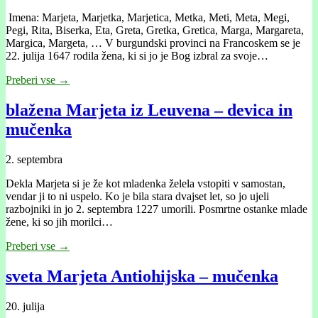
Imena: Marjeta, Marjetka, Marjetica, Metka, Meti, Meta, Megi,
Pegi, Rita, Biserka, Eta, Greta, Gretka, Gretica, Marga, Margareta,
Margica, Margeta, … V burgundski provinci na Francoskem se je
22. julija 1647 rodila žena, ki si jo je Bog izbral za svoje…
Preberi vse →
blažena Marjeta iz Leuvena – devica in
mučenka
2. septembra
Dekla Marjeta si je že kot mladenka želela vstopiti v samostan,
vendar ji to ni uspelo. Ko je bila stara dvajset let, so jo ujeli
razbojniki in jo 2. septembra 1227 umorili. Posmrtne ostanke mlade
žene, ki so jih morilci…
Preberi vse →
sveta Marjeta Antiohijska – mučenka
20. julija