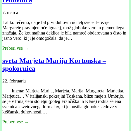
7. marca
Lahko rečemo, da je bil prvi duhovni učitelj svete Terezije
Margarete prav njen oče Ignacij, mož globoke vere in plemenitega
značaja. Že kot majhna deklica je bila namreč obdarovana s čisto in
jasno vero, ki ji je omogočala, da je…
Preberi vse →
sveta Marjeta Marija Kortonska –
spokornica
22. februarja
Imena: Marjeta Marija, Marjeta, Marija, Margareta, Marjetka,
Marjetica… V italijanski pokrajini Toskana, blizu meje z Umbrijo,
se je v trinajstem stoletju (poleg Frančiška in Klare) rodila še ena
svetnica »svetovnega formata«, ki je pustila globoke sledove v
krščanski duhovnosti.…
Preberi vse →