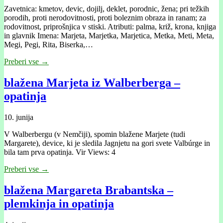
Zavetnica: kmetov, devic, dojilj, deklet, porodnic, žena; pri težkih
porodih, proti nerodovitnosti, proti boleznim obraza in ranam; za
rodovitnost, priprošnjica v stiski. Atributi: palma, križ, krona, knjiga
in glavnik Imena: Marjeta, Marjetka, Marjetica, Metka, Meti, Meta,
Megi, Pegi, Rita, Biserka,…
Preberi vse →
blažena Marjeta iz Walberberga –
opatinja
10. junija
V Walberbergu (v Nemčiji), spomin blažene Marjete (tudi
Margarete), device, ki je sledila Jagnjetu na gori svete Valbúrge in
bila tam prva opatinja. Vir Views: 4
Preberi vse →
blažena Margareta Brabantska –
plemkinja in opatinja