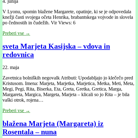
4. junija
V Lyonu, spomin blažene Margarete, opatinje, ki se je odpovedala
knežji časti svojega očeta Henrika, brabantskega vojvode in slovela
po čednostih in čudežih. Vir Views: 6
Preberi vse →
sveta Marjeta Kasijska – vdova in
redovnica
22. maja
Zavetnica bolniških negovalk Atributi: Upodabljajo jo klečečo pred
Kristusom. Imena: Marjeta, Marjetka, Marjetica, Metka, Meti, Meta,
Megi, Pegi, Rita, Biserka, Eta, Greta, Gretka, Gretica, Marga,
Margareta, Margica, Margeta, Marjeta – klicali so jo Rita – je bila
vaški otrok, rojena…
Preberi vse →
blažena Marjeta (Margareta) iz
Rosentala – nuna