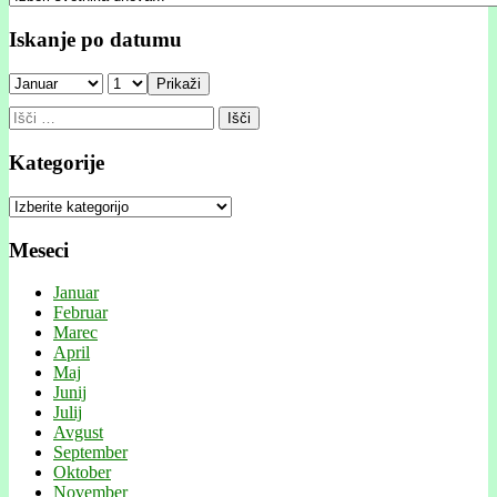
Iskanje po datumu
Prikaži
Išči:
Kategorije
Kategorije
Meseci
Januar
Februar
Marec
April
Maj
Junij
Julij
Avgust
September
Oktober
November