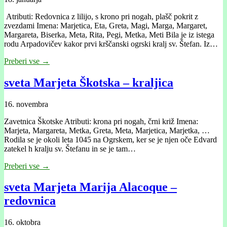
Atributi: Redovnica z lilijo, s krono pri nogah, plašč pokrit z
zvezdami Imena: Marjetica, Eta, Greta, Magi, Marga, Margaret,
Margareta, Biserka, Meta, Rita, Pegi, Metka, Meti Bila je iz istega
rodu Arpadovičev kakor prvi krščanski ogrski kralj sv. Štefan. Iz…
Preberi vse →
sveta Marjeta Škotska – kraljica
16. novembra
Zavetnica Škotske Atributi: krona pri nogah, črni križ Imena:
Marjeta, Margareta, Metka, Greta, Meta, Marjetica, Marjetka, …
Rodila se je okoli leta 1045 na Ogrskem, ker se je njen oče Edvard
zatekel h kralju sv. Štefanu in se je tam…
Preberi vse →
sveta Marjeta Marija Alacoque –
redovnica
16. oktobra