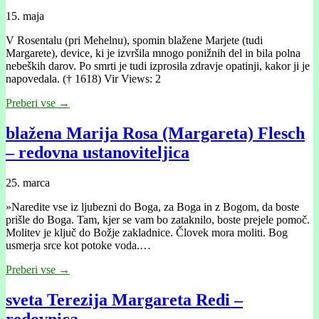
15. maja
V Rosentalu (pri Mehelnu), spomin blažene Marjete (tudi
Margarete), device, ki je izvršila mnogo ponižnih del in bila polna
nebeških darov. Po smrti je tudi izprosila zdravje opatinji, kakor ji je
napovedala. († 1618) Vir Views: 2
Preberi vse →
blažena Marija Rosa (Margareta) Flesch
– redovna ustanoviteljica
25. marca
»Naredite vse iz ljubezni do Boga, za Boga in z Bogom, da boste
prišle do Boga. Tam, kjer se vam bo zataknilo, boste prejele pomoč.
Molitev je ključ do Božje zakladnice. Človek mora moliti. Bog
usmerja srce kot potoke voda.…
Preberi vse →
sveta Terezija Margareta Redi –
redovnica