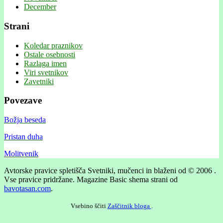
December
Strani
Koledar praznikov
Ostale osebnosti
Razlaga imen
Viri svetnikov
Zavetniki
Povezave
Božja beseda
Pristan duha
Molitvenik
Avtorske pravice spletišča Svetniki, mučenci in blaženi od © 2006 .
Vse pravice pridržane.
Magazine Basic shema strani od
bavotasan.com
.
Vsebino ščiti
Zaščitnik bloga
.