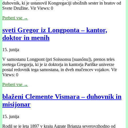
duhovnik, ki je ustanovil Kongregaciji ubožnih sester in bratov od
Svete Družine. Vir Views: 0
Preberi vse →
sveti Gregor iz Longponta – kantor,
doktor in menih
15. junija
V samostanu Longpont (pri Soissonsu [suasónu]), prenos teles
svetega Gregorja, ki je iz doktorja in kantorja Pariške univerze
postal redovnik tega samostana, in dveh mučencev vojakov. Vir
Views: 0
Preberi vse →
blaženi Clemente Vismara – duhovnik in
misijonar
15. junija
Rodil se je leta 1897 v kraju Agrate Brianza severovzhodno od