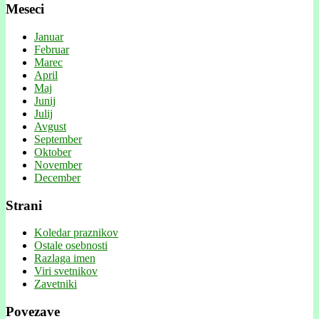
Meseci
Januar
Februar
Marec
April
Maj
Junij
Julij
Avgust
September
Oktober
November
December
Strani
Koledar praznikov
Ostale osebnosti
Razlaga imen
Viri svetnikov
Zavetniki
Povezave