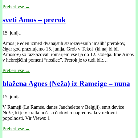
Preberi vse →
sveti Amos – prerok
15. junija
Amos je eden izmed dvanajstih starozaveznih ‘malih’ prerokov,
čigar god praznujemo 15. junija. Grob v Tekoi (ki naj bi bil
Amosov) so razkazovali romarjem vse tja do 12. stoletja. Ime Amos
v hebrejščini pomeni “nosilec”. Prerok je to tudi bil:…
Preberi vse →
blažena Agnes (Neža) iz Rameige – nuna
15. junija
V Rameji (La Ramée, danes Jauchelette v Belgiji), smrt device
Neže, ki je v kratkem času čudovito napredovala v redovni
popolnosti. Vir Views: 1
Preberi vse →