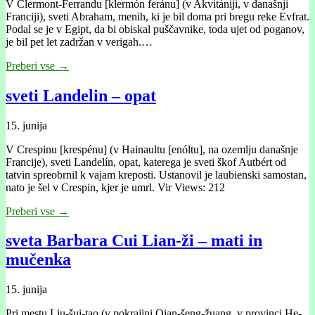
V Clermont-Ferrandu [klermón feránu] (v Akvitániji, v današnji
Franciji), sveti Abraham, menih, ki je bil doma pri bregu reke Evfrat.
Podal se je v Egipt, da bi obiskal puščavnike, toda ujet od poganov,
je bil pet let zadržan v verigah.…
Preberi vse →
sveti Landelin – opat
15. junija
V Crespinu [krespénu] (v Hainaultu [enóltu], na ozemlju današnje
Francije), sveti Landelín, opat, katerega je sveti škof Autbért od
tatvin spreobrnil k vajam kreposti. Ustanovil je laubienski samostan,
nato je šel v Crespin, kjer je umrl. Vir Views: 212
Preberi vse →
sveta Barbara Cui Lian-ži – mati in
mučenka
15. junija
Pri mestu Liu-šui-tao (v pokrajini Qian-šeng-žuang, v provinci He-