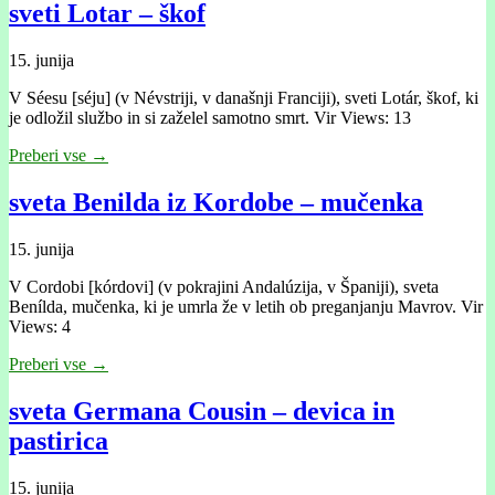
sveti Lotar – škof
15. junija
V Séesu [séju] (v Névstriji, v današnji Franciji), sveti Lotár, škof, ki
je odložil službo in si zaželel samotno smrt. Vir Views: 13
Preberi vse →
sveta Benilda iz Kordobe – mučenka
15. junija
V Cordobi [kórdovi] (v pokrajini Andalúzija, v Španiji), sveta
Benílda, mučenka, ki je umrla že v letih ob preganjanju Mavrov. Vir
Views: 4
Preberi vse →
sveta Germana Cousin – devica in
pastirica
15. junija