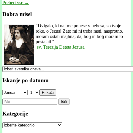
Preberi vse →
Dobra misel
"
Dvigalo, ki naj me ponese v nebesa, so tvoje
roke, o Jezus! Zato mi ni treba rasti, nasprotno,
moram ostati majhna, da, bolj in bolj moram to
postajati."
sv. Terezija Deteta Jezusa
Iskanje po datumu
Prikaži
Išči:
Kategorije
Kategorije