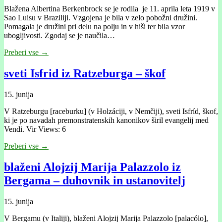
Blažena Albertina Berkenbrock se je rodila je 11. aprila leta 1919 v
Sao Luisu v Braziliji. Vzgojena je bila v zelo pobožni družini.
Pomagala je družini pri delu na polju in v hiši ter bila vzor
ubogljivosti. Zgodaj se je naučila…
Preberi vse →
sveti Isfrid iz Ratzeburga – škof
15. junija
V Ratzeburgu [raceburku] (v Holzáciji, v Nemčiji), sveti Isfríd, škof,
ki je po navadah premonstratenskih kanonikov širil evangelij med
Vendi. Vir Views: 6
Preberi vse →
blaženi Alojzij Marija Palazzolo iz
Bergama – duhovnik in ustanovitelj
15. junija
V Bergamu (v Italiji), blaženi Alojzij Marija Palazzolo [palacólo],