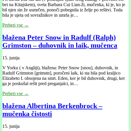
bei na Kitajskem), sveta Barbara Cui Lian-ži, mučenka, ki je, ko je
bil njen sin že usmrčen, ponoči pobegnila iz želje po rešitvi. Toda
bila je ujeta od sovražnikov in umrla je…
Preberi vse →
blažena Peter Snow in Radulf (Ralph)
Grimston – duhovnik in laik, mučenca
15. junija
V Yorku ( v Angliji), blažena: Peter Snow [snou], duhovnik, in
Radulf Grimston [grimstn], poročeni laik, ki sta bila pod kraljico
Elizabeto I. obsojena na smrt. Eden, ker je bil duhovnik, drugi, ker
ga je poskušal rešit pred preganjalci, in…
Preberi vse →
blažena Albertina Berkenbrock –
mučenka čistosti
15. junija