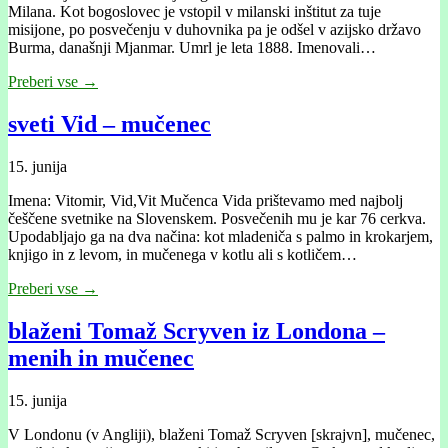
Milana. Kot bogoslovec je vstopil v milanski inštitut za tuje
misijone, po posvečenju v duhovnika pa je odšel v azijsko državo
Burma, današnji Mjanmar. Umrl je leta 1888. Imenovali…
Preberi vse →
sveti Vid – mučenec
15. junija
Imena: Vitomir, Vid,Vit Mučenca Vida prištevamo med najbolj
češčene svetnike na Slovenskem. Posvečenih mu je kar 76 cerkva.
Upodabljajo ga na dva načina: kot mladeniča s palmo in krokarjem,
knjigo in z levom, in mučenega v kotlu ali s kotličem…
Preberi vse →
blaženi Tomaž Scryven iz Londona –
menih in mučenec
15. junija
V Londonu (v Angliji), blaženi Tomaž Scryven [skrajvn], mučenec,