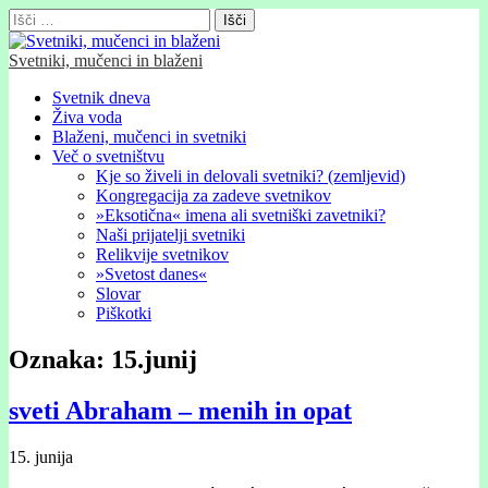
Išči:
Svetniki, mučenci in blaženi
Glavni
Skip
Svetnik dneva
to
Živa voda
meni
content
Blaženi, mučenci in svetniki
Več o svetništvu
Kje so živeli in delovali svetniki? (zemljevid)
Kongregacija za zadeve svetnikov
»Eksotična« imena ali svetniški zavetniki?
Naši prijatelji svetniki
Relikvije svetnikov
»Svetost danes«
Slovar
Piškotki
Oznaka:
15.junij
sveti Abraham – menih in opat
15. junija