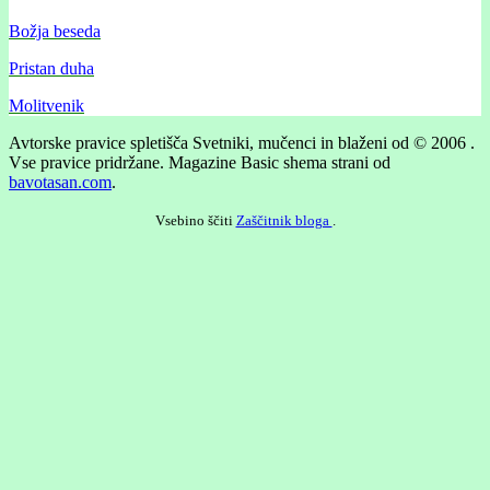
Božja beseda
Pristan duha
Molitvenik
Avtorske pravice spletišča Svetniki, mučenci in blaženi od © 2006 .
Vse pravice pridržane.
Magazine Basic shema strani od
bavotasan.com
.
Vsebino ščiti
Zaščitnik bloga
.