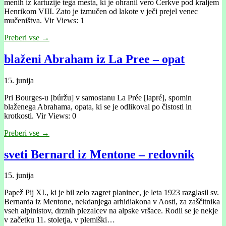
menih iz kartuzije tega mesta, ki je ohranil vero Cerkve pod kraljem
Henrikom VIII. Zato je izmučen od lakote v ječi prejel venec
mučeništva. Vir Views: 1
Preberi vse →
blaženi Abraham iz La Pree – opat
15. junija
Pri Bourges-u [búržu] v samostanu La Prée [lapré], spomin
blaženega Abrahama, opata, ki se je odlikoval po čistosti in
krotkosti. Vir Views: 0
Preberi vse →
sveti Bernard iz Mentone – redovnik
15. junija
Papež Pij XI., ki je bil zelo zagret planinec, je leta 1923 razglasil sv.
Bernarda iz Mentone, nekdanjega arhidiakona v Aosti, za zaščitnika
vseh alpinistov, drznih plezalcev na alpske vršace. Rodil se je nekje
v začetku 11. stoletja, v plemiški…