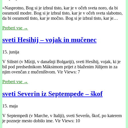
»Nasprotno, Bog si je izbral tisto, kar je v očeh sveta noro, da bi
osramotil modre. Bog si je izbral tisto, kar je v očeh sveta slabotno,
da bi osramotil tisto, kar je močno. Bog si je izbral tisto, kar je…
Preberi vse →
sveti Hesihij – vojak in mučenec
15. junija
V Silistri (v Míziji, v današnji Bolgariji), sveti Hesíhij, vojak, ki je
bil pod predsednikom Máksimom prijet z blaženim Júlijem in za
njim ovenčan z mučeništvom. Vir Views: 7
Preberi vse →
sveti Severin iz Septempede – škof
15. maja
V Septempedi (v Marche, v Italiji), sveti Severín, škof, po katerem
je pozneje mesto dobilo ime. Vir Views: 10