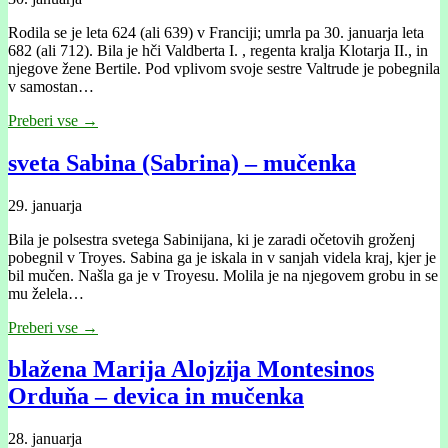
Rodila se je leta 624 (ali 639) v Franciji; umrla pa 30. januarja leta
682 (ali 712). Bila je hči Valdberta I. , regenta kralja Klotarja II., in
njegove žene Bertile. Pod vplivom svoje sestre Valtrude je pobegnila
v samostan…
Preberi vse →
sveta Sabina (Sabrina) – mučenka
29. januarja
Bila je polsestra svetega Sabinijana, ki je zaradi očetovih groženj
pobegnil v Troyes. Sabina ga je iskala in v sanjah videla kraj, kjer je
bil mučen. Našla ga je v Troyesu. Molila je na njegovem grobu in se
mu želela…
Preberi vse →
blažena Marija Alojzĳa Montesinos
Orduňa – devica in mučenka
28. januarja