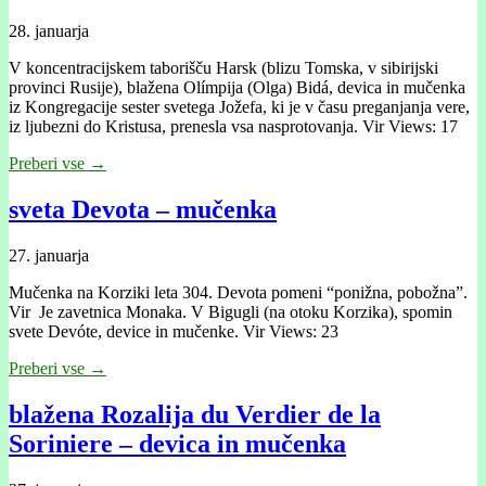
28. januarja
V koncentracijskem taborišču Harsk (blizu Tomska, v sibirijski
provinci Rusije), blažena Olímpija (Olga) Bidá, devica in mučenka
iz Kongregacije sester svetega Jožefa, ki je v času preganjanja vere,
iz ljubezni do Kristusa, prenesla vsa nasprotovanja. Vir Views: 17
Preberi vse →
sveta Devota – mučenka
27. januarja
Mučenka na Korziki leta 304. Devota pomeni “ponižna, pobožna”.
Vir Je zavetnica Monaka. V Bigugli (na otoku Korzika), spomin
svete Devóte, device in mučenke. Vir Views: 23
Preberi vse →
blažena Rozalija du Verdier de la
Soriniere – devica in mučenka