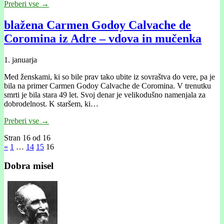
Preberi vse →
blažena Carmen Godoy Calvache de
Coromina iz Adre – vdova in mučenka
1. januarja
Med ženskami, ki so bile prav tako ubite iz sovraštva do vere, pa je
bila na primer Carmen Godoy Calvache de Coromina. V trenutku
smrti je bila stara 49 let. Svoj denar je velikodušno namenjala za
dobrodelnost. K staršem, ki…
Preberi vse →
Stran 16 od 16
«
1
…
14
15
16
Dobra misel