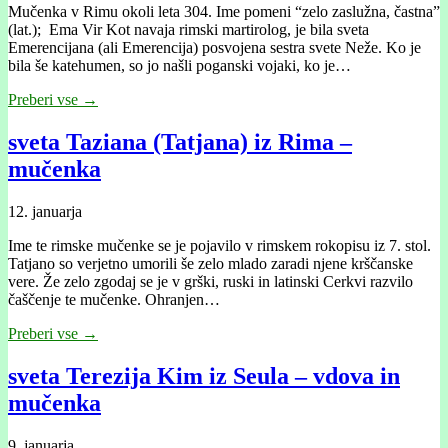
Mučenka v Rimu okoli leta 304. Ime pomeni “zelo zaslužna, častna”
(lat.); Ema Vir Kot navaja rimski martirolog, je bila sveta
Emerencijana (ali Emerencija) posvojena sestra svete Neže. Ko je
bila še katehumen, so jo našli poganski vojaki, ko je…
Preberi vse →
sveta Taziana (Tatjana) iz Rima –
mučenka
12. januarja
Ime te rimske mučenke se je pojavilo v rimskem rokopisu iz 7. stol.
Tatjano so verjetno umorili še zelo mlado zaradi njene krščanske
vere. Že zelo zgodaj se je v grški, ruski in latinski Cerkvi razvilo
čaščenje te mučenke. Ohranjen…
Preberi vse →
sveta Terezija Kim iz Seula – vdova in
mučenka
9. januarja