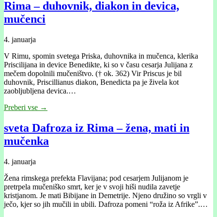
Rima – duhovnik, diakon in devica,
mučenci
4. januarja
V Rimu, spomin svetega Priska, duhovnika in mučenca, klerika
Priscilijana in device Benedikte, ki so v času cesarja Julijana z
mečem dopolnili mučeništvo. († ok. 362) Vir Priscus je bil
duhovnik, Priscillianus diakon, Benedicta pa je živela kot
zaobljubljena devica.…
Preberi vse →
sveta Dafroza iz Rima – žena, mati in
mučenka
4. januarja
Žena rimskega prefekta Flavijana; pod cesarjem Julijanom je
pretrpela mučeniško smrt, ker je v svoji hiši nudila zavetje
kristjanom. Je mati Bibijane in Demetrije. Njeno družino so vrgli v
ječo, kjer so jih mučili in ubili. Dafroza pomeni “roža iz Afrike”.…