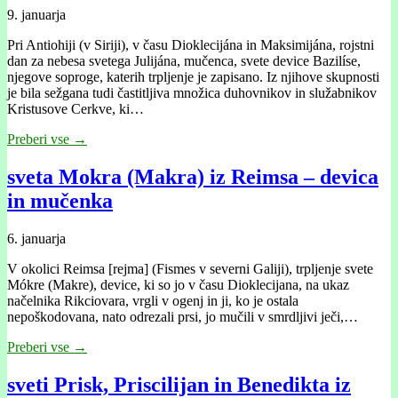
9. januarja
Pri Antiohiji (v Siriji), v času Dioklecijána in Maksimijána, rojstni
dan za nebesa svetega Julijána, mučenca, svete device Bazilíse,
njegove soproge, katerih trpljenje je zapisano. Iz njihove skupnosti
je bila sežgana tudi častitljiva množica duhovnikov in služabnikov
Kristusove Cerkve, ki…
Preberi vse →
sveta Mokra (Makra) iz Reimsa – devica
in mučenka
6. januarja
V okolici Reimsa [rejma] (Fismes v severni Galiji), trpljenje svete
Mókre (Makre), device, ki so jo v času Dioklecijana, na ukaz
načelnika Rikciovara, vrgli v ogenj in ji, ko je ostala
nepoškodovana, nato odrezali prsi, jo mučili v smrdljivi ječi,…
Preberi vse →
sveti Prisk, Priscilijan in Benedikta iz