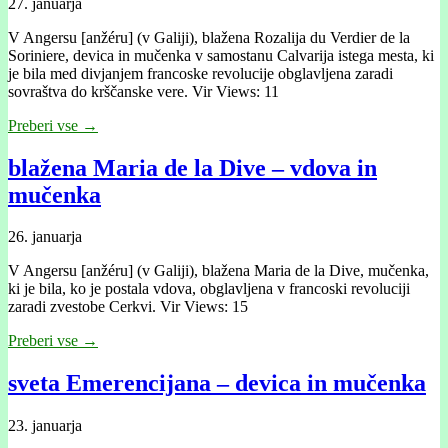
27. januarja
V Angersu [anžéru] (v Galiji), blažena Rozalija du Verdier de la
Soriniere, devica in mučenka v samostanu Calvarija istega mesta, ki
je bila med divjanjem francoske revolucije obglavljena zaradi
sovraštva do krščanske vere. Vir Views: 11
Preberi vse →
blažena Maria de la Dive – vdova in
mučenka
26. januarja
V Angersu [anžéru] (v Galiji), blažena Maria de la Dive, mučenka,
ki je bila, ko je postala vdova, obglavljena v francoski revoluciji
zaradi zvestobe Cerkvi. Vir Views: 15
Preberi vse →
sveta Emerencijana – devica in mučenka
23. januarja