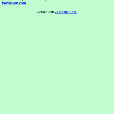
bavotasan.com
.
Vsebino ščiti
Zaščitnik bloga
.