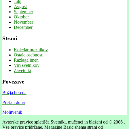
Julij
Avgust
September
Oktober
November
December
Strani
Koledar praznikov
Ostale osebnosti
Razlaga imen
Viri svetnikov
Zavetniki
Povezave
Božja beseda
Pristan duha
Molitvenik
Avtorske pravice spletišča Svetniki, mučenci in blaženi od © 2006 .
Vse pravice pridržane.
Magazine Basic shema strani od