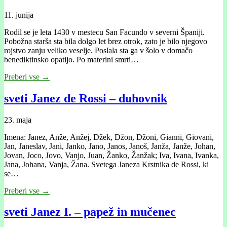
11. junija
Rodil se je leta 1430 v mestecu San Facundo v severni Španiji.
Pobožna starša sta bila dolgo let brez otrok, zato je bilo njegovo
rojstvo zanju veliko veselje. Poslala sta ga v šolo v domačo
benediktinsko opatijo. Po materini smrti…
Preberi vse →
sveti Janez de Rossi – duhovnik
23. maja
Imena: Janez, Anže, Anžej, Džek, Džon, Džoni, Gianni, Giovani,
Jan, Janeslav, Jani, Janko, Jano, Janos, Janoš, Janža, Janže, Johan,
Jovan, Joco, Jovo, Vanjo, Juan, Žanko, Žanžak; Iva, Ivana, Ivanka,
Jana, Johana, Vanja, Žana. Svetega Janeza Krstnika de Rossi, ki
se…
Preberi vse →
sveti Janez I. – papež in mučenec