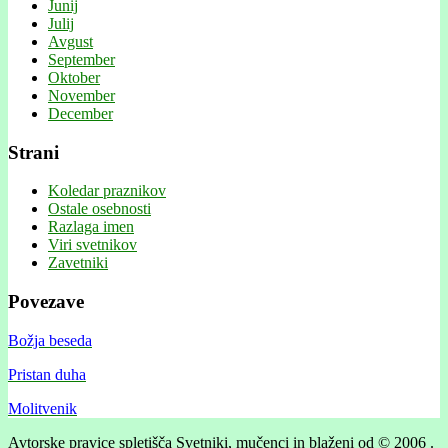
Junij
Julij
Avgust
September
Oktober
November
December
Strani
Koledar praznikov
Ostale osebnosti
Razlaga imen
Viri svetnikov
Zavetniki
Povezave
Božja beseda
Pristan duha
Molitvenik
Avtorske pravice spletišča Svetniki, mučenci in blaženi od © 2006 .