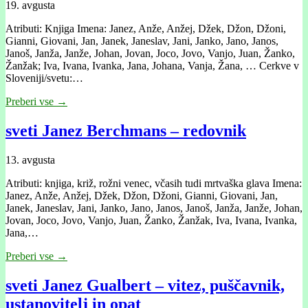
19. avgusta
Atributi: Knjiga Imena: Janez, Anže, Anžej, Džek, Džon, Džoni,
Gianni, Giovani, Jan, Janek, Janeslav, Jani, Janko, Jano, Janos,
Janoš, Janža, Janže, Johan, Jovan, Joco, Jovo, Vanjo, Juan, Žanko,
Žanžak; Iva, Ivana, Ivanka, Jana, Johana, Vanja, Žana, … Cerkve v
Sloveniji/svetu:…
Preberi vse →
sveti Janez Berchmans – redovnik
13. avgusta
Atributi: knjiga, križ, rožni venec, včasih tudi mrtvaška glava Imena:
Janez, Anže, Anžej, Džek, Džon, Džoni, Gianni, Giovani, Jan,
Janek, Janeslav, Jani, Janko, Jano, Janos, Janoš, Janža, Janže, Johan,
Jovan, Joco, Jovo, Vanjo, Juan, Žanko, Žanžak, Iva, Ivana, Ivanka,
Jana,…
Preberi vse →
sveti Janez Gualbert – vitez, puščavnik,
ustanovitelj in opat