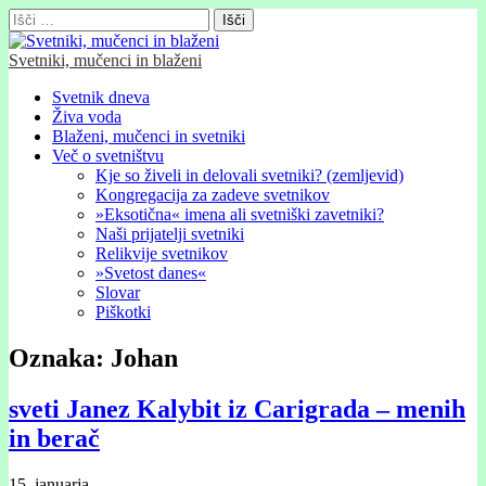
Išči:
Svetniki, mučenci in blaženi
Glavni
Skip
Svetnik dneva
to
Živa voda
meni
content
Blaženi, mučenci in svetniki
Več o svetništvu
Kje so živeli in delovali svetniki? (zemljevid)
Kongregacija za zadeve svetnikov
»Eksotična« imena ali svetniški zavetniki?
Naši prijatelji svetniki
Relikvije svetnikov
»Svetost danes«
Slovar
Piškotki
Oznaka:
Johan
sveti Janez Kalybit iz Carigrada – menih
in berač
15. januarja