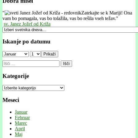
Dobra misel
"
Zatekajte se k Mariji! Ona
vam bo pomagala, vas bo tolažila, vas bo rešila vseh težav."
sv. Janez Jožef od Križa
Iskanje po datumu
Prikaži
Išči:
Kategorije
Kategorije
Meseci
Januar
Februar
Marec
April
Maj