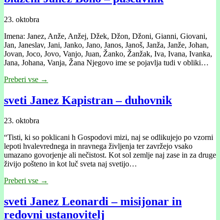
23. oktobra
Imena: Janez, Anže, Anžej, Džek, Džon, Džoni, Gianni, Giovani,
Jan, Janeslav, Jani, Janko, Jano, Janos, Janoš, Janža, Janže, Johan,
Jovan, Joco, Jovo, Vanjo, Juan, Žanko, Žanžak, Iva, Ivana, Ivanka,
Jana, Johana, Vanja, Žana Njegovo ime se pojavlja tudi v obliki…
Preberi vse →
sveti Janez Kapistran – duhovnik
23. oktobra
“Tisti, ki so poklicani h Gospodovi mizi, naj se odlikujejo po vzorni
lepoti hvalevrednega in nravnega življenja ter zavržejo vsako
umazano govorjenje ali nečistost. Kot sol zemlje naj zase in za druge
živijo pošteno in kot luč sveta naj svetijo…
Preberi vse →
sveti Janez Leonardi – misijonar in
redovni ustanovitelj