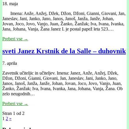
18. maja
Imena: Anže, Anžej, Džek, Džon, Džoni, Gianni, Giovani, Jan,
Janeslav, Jani, Janko, Jano, Janos, Janoš, Janža, Janže, Johan,
Jovan, Joco, Jovo, Vanjo, Juan, Žanko, Žanžak; Iva, Ivana, Ivanka,
Jana, Johana, Vanja, Žana Janez I. je postal papež leta 523.…
Preberi vse →
sveti Janez Krstnik de la Salle – duhovnik
7. aprila
Zavetnik učiteljic in učiteljev. Imena: Janez, Anže, Anžej, Džek,
Džon, Džoni, Gianni, Giovani, Jan, Janeslav, Jani, Janko, Jano,
Janos, Janoš, Janža, Janže, Johan, Jovan, Joco, Jovo, Vanjo, Juan,
Žanko, Žanžak; Iva, Ivana, Ivanka, Jana, Johana, Vanja, Žana. Ob
zelo neugodnih…
Preberi vse →
Stran 1 od 2
1
2
»