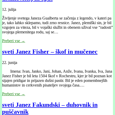
12. julija
Življenje svetega Janeza Gualberta se začenja z legendo, v kateri pa
je, tako lahko sklepamo, tudi zrno resnice. Janez, plemiški sin, je bil
vzgojen za viteza, bil v vojaški službi in obenem užival vse “radosti”
svojega plemenitega rodu, saj se…
Preberi vse →
sveti Janez Fisher – škof in mučenec
22. junija
Imena: Ivan, Janko, Jani, Johan, Anže, Ivana, Ivanka, Iva, Jana
Janez Fisher je bil leta 1504 škof v Rochestru, kjer je bil poznan kot
sijajen pridigar in prijazen dušni pastir. Bil je eden pomembnejših
humanistov in cerkvenih pisateljev svojega časa.…
Preberi vse →
sveti Janez Fakundski – duhovnik in
puščavnik