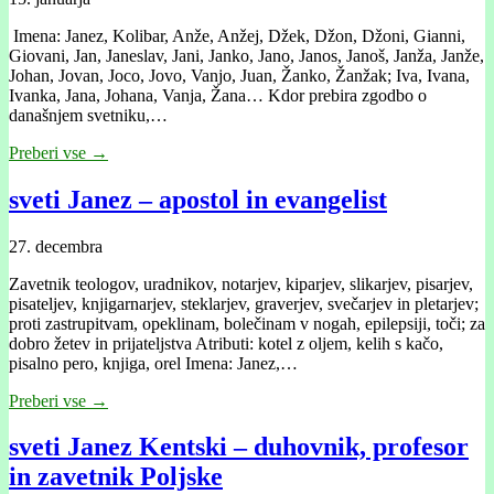
Imena: Janez, Kolibar, Anže, Anžej, Džek, Džon, Džoni, Gianni,
Giovani, Jan, Janeslav, Jani, Janko, Jano, Janos, Janoš, Janža, Janže,
Johan, Jovan, Joco, Jovo, Vanjo, Juan, Žanko, Žanžak; Iva, Ivana,
Ivanka, Jana, Johana, Vanja, Žana… Kdor prebira zgodbo o
današnjem svetniku,…
Preberi vse →
sveti Janez – apostol in evangelist
27. decembra
Zavetnik teologov, uradnikov, notarjev, kiparjev, slikarjev, pisarjev,
pisateljev, knjigarnarjev, steklarjev, graverjev, svečarjev in pletarjev;
proti zastrupitvam, opeklinam, bolečinam v nogah, epilepsiji, toči; za
dobro žetev in prijateljstva Atributi: kotel z oljem, kelih s kačo,
pisalno pero, knjiga, orel Imena: Janez,…
Preberi vse →
sveti Janez Kentski – duhovnik, profesor
in zavetnik Poljske