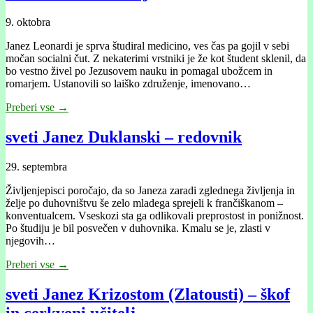
9. oktobra
Janez Leonardi je sprva študiral medicino, ves čas pa gojil v sebi
močan socialni čut. Z nekaterimi vrstniki je že kot študent sklenil, da
bo vestno živel po Jezusovem nauku in pomagal ubožcem in
romarjem. Ustanovili so laiško združenje, imenovano…
Preberi vse →
sveti Janez Duklanski – redovnik
29. septembra
Življenjepisci poročajo, da so Janeza zaradi zglednega življenja in
želje po duhovništvu še zelo mladega sprejeli k frančiškanom –
konventualcem. Vseskozi sta ga odlikovali preprostost in ponižnost.
Po študiju je bil posvečen v duhovnika. Kmalu se je, zlasti v
njegovih…
Preberi vse →
sveti Janez Krizostom (Zlatousti) – škof
in cerkveni učitelj