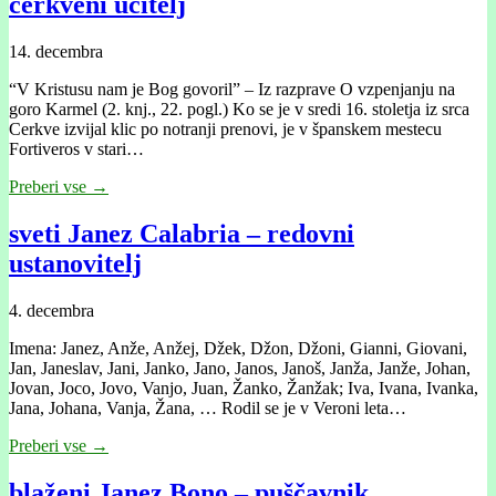
cerkveni učitelj
14. decembra
“V Kristusu nam je Bog govoril” – Iz razprave O vzpenjanju na
goro Karmel (2. knj., 22. pogl.) Ko se je v sredi 16. stoletja iz srca
Cerkve izvijal klic po notranji prenovi, je v španskem mestecu
Fortiveros v stari…
Preberi vse →
sveti Janez Calabria – redovni
ustanovitelj
4. decembra
Imena: Janez, Anže, Anžej, Džek, Džon, Džoni, Gianni, Giovani,
Jan, Janeslav, Jani, Janko, Jano, Janos, Janoš, Janža, Janže, Johan,
Jovan, Joco, Jovo, Vanjo, Juan, Žanko, Žanžak; Iva, Ivana, Ivanka,
Jana, Johana, Vanja, Žana, … Rodil se je v Veroni leta…
Preberi vse →
blaženi Janez Bono – puščavnik