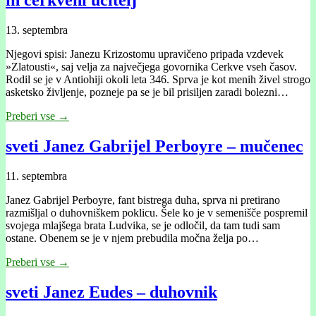
13. septembra
Njegovi spisi: Janezu Krizostomu upravičeno pripada vzdevek
»Zlatousti«, saj velja za največjega govornika Cerkve vseh časov.
Rodil se je v Antiohiji okoli leta 346. Sprva je kot menih živel strogo
asketsko življenje, pozneje pa se je bil prisiljen zaradi bolezni…
Preberi vse →
sveti Janez Gabrijel Perboyre – mučenec
11. septembra
Janez Gabrijel Perboyre, fant bistrega duha, sprva ni pretirano
razmišljal o duhovniškem poklicu. Šele ko je v semenišče pospremil
svojega mlajšega brata Ludvika, se je odločil, da tam tudi sam
ostane. Obenem se je v njem prebudila močna želja po…
Preberi vse →
sveti Janez Eudes – duhovnik