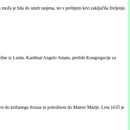
a je bila do smrti ranjena, ter s prelitjem krvi zaključila življenje,
dežne iz Lurda. Kardinal Angelo Amato, prefekt Kongregacije za
en do križanega Jezusa in pobožnost do Matere Marije. Leta 1635 je