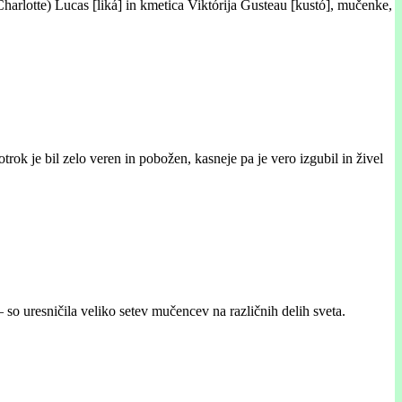
 (Charlotte) Lucas [liká] in kmetica Viktórija Gusteau [kustó], mučenke,
trok je bil zelo veren in pobožen, kasneje pa je vero izgubil in živel
 so uresničila veliko setev mučencev na različnih delih sveta.