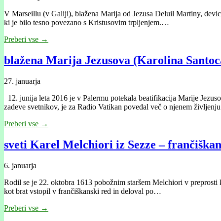
V Marseillu (v Galiji), blažena Marija od Jezusa Deluil Martiny, devic
ki je bilo tesno povezano s Kristusovim trpljenjem.…
Preberi vse →
blažena Marija Jezusova (Karolina Santoca
27. januarja
12. junija leta 2016 je v Palermu potekala beatifikacija Marije Jez
zadeve svetnikov, je za Radio Vatikan povedal več o njenem življen
Preberi vse →
sveti Karel Melchiori iz Sezze – frančiškan
6. januarja
Rodil se je 22. oktobra 1613 pobožnim staršem Melchiori v preprost
kot brat vstopil v frančiškanski red in deloval po…
Preberi vse →