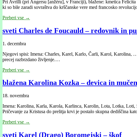
Pri Avrilli (pri Angersu [anžéru], v Franciji), blažene: kmetica Felicit
ki so bile zaradi sovraštva do krščanske vere med francosko revoluci
Preberi vse →
sveti Charles de Foucauld – redovnik in p
1. decembra
Njegovi spisi: Imena: Charles, Karel, Karlo, Čarli, Karol, Karolina, … 
precej razbrzdano življenje.…
Preberi vse →
blažena Karolina Kozka – devica in muče
18. novembra
Imena: Karolina, Karla, Karola, Karlinca, Karolin, Lota, Lotka, Loti,
Pričevanje za Kristusa do prelitja krvi je postalo skupna dediščina ka
Preberi vse →
sveti Karel (Drago) Boromejski – škof