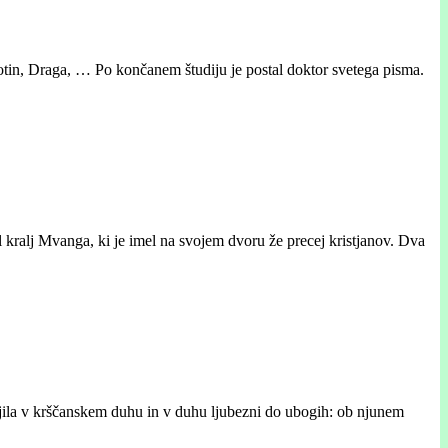
otin, Draga, … Po končanem študiju je postal doktor svetega pisma.
 kralj Mvanga, ki je imel na svojem dvoru že precej kristjanov. Dva
ojila v krščanskem duhu in v duhu ljubezni do ubogih: ob njunem