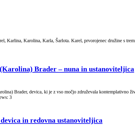
 Karlina, Karolina, Karla, Šarlota. Karel, prvorojenec družine s tremi s
Karolina) Brader – nuna in ustanoviteljica
lina) Brader, devica, ki je z vso močjo združevala kontemplativno živ
ews: 3
devica in redovna ustanoviteljica