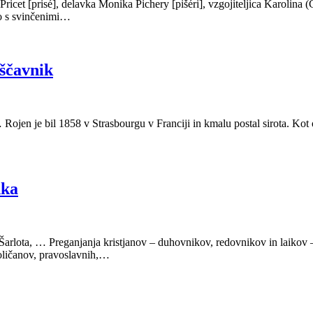
a Pricet [prisé], delavka Monika Pichery [pišéri], vzgojiteljica Karolina
jo s svinčenimi…
uščavnik
Rojen je bil 1858 v Strasbourgu v Franciji in kmalu postal sirota. Kot o
nka
 Šarlota, … Preganjanja kristjanov – duhovnikov, redovnikov in laikov –
toličanov, pravoslavnih,…