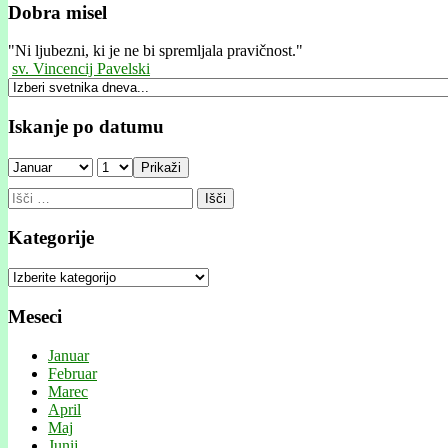
Dobra misel
"
Ni ljubezni, ki je ne bi spremljala pravičnost."
sv. Vincencij Pavelski
Iskanje po datumu
Prikaži
Išči:
Kategorije
Kategorije
Meseci
Januar
Februar
Marec
April
Maj
Junij