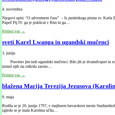
4. novembra
Njegovi spisi: “O adventnem času” – Iz pastirskega pisma sv. Karla 
Papež Pij IV. ga je poklical v Rim in ga…
Preberi vse →
sveti Karel Lwanga in ugandski mučenci
3. junija
Pravimo jim tudi ugandski mučenci. Bilo jih je dvaindvajset in so bi
izmed njih sta odkrila zaroto…
Preberi vse →
blažena Marija Terezija Jezusova (Karolin
9. maja
Rodila se je 20. junija 1797, v majhnem bavarskem mestu Stadtamhof 
zgledu se je mala Karolina učila…