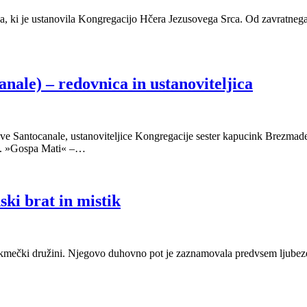
a, ki je ustanovila Kongregacijo Hčera Jezusovega Srca. Od zavratnega mož
nale) – redovnica in ustanoviteljica
usove Santocanale, ustanoviteljice Kongregacije sester kapucink Brezma
ju. »Gospa Mati« –…
ski brat in mistik
i kmečki družini. Njegovo duhovno pot je zaznamovala predvsem ljubez