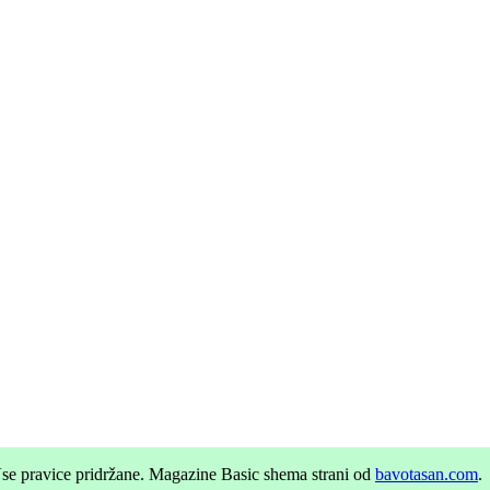
se pravice pridržane.
Magazine Basic shema strani od
bavotasan.com
.