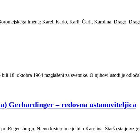
Boromejskega Imena: Karel, Karlo, Karli, Čarli, Karolina, Drago, Drag
li 18. oktobra 1964 razglašeni za svetnike. O njihovi usodi je odločal
a) Gerhardinger – redovna ustanoviteljica
pri Regensburgu. Njeno krstno ime je bilo Karolina. Starša sta jo vzg