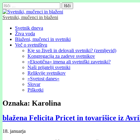
Išči:
Svetniki, mučenci in blaženi
Glavni
Skip
Svetnik dneva
to
Živa voda
meni
content
Blaženi, mučenci in svetniki
Več o svetništvu
Kje so živeli in delovali svetniki? (zemljevid)
Kongregacija za zadeve svetnikov
»Eksotična« imena ali svetniški zavetniki?
Naši prijatelji svetniki
Relikvije svetnikov
»Svetost danes«
Slovar
Piškotki
Oznaka:
Karolina
blažena Felicita Pricet in tovarišice iz Avr
18. januarja