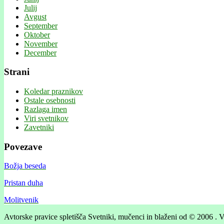
Julij
Avgust
September
Oktober
November
December
Strani
Koledar praznikov
Ostale osebnosti
Razlaga imen
Viri svetnikov
Zavetniki
Povezave
Božja beseda
Pristan duha
Molitvenik
Avtorske pravice spletišča Svetniki, mučenci in blaženi od © 2006 . V