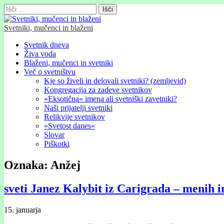
Išči:
Svetniki, mučenci in blaženi
Glavni
Skip
Svetnik dneva
to
Živa voda
meni
content
Blaženi, mučenci in svetniki
Več o svetništvu
Kje so živeli in delovali svetniki? (zemljevid)
Kongregacija za zadeve svetnikov
»Eksotična« imena ali svetniški zavetniki?
Naši prijatelji svetniki
Relikvije svetnikov
»Svetost danes«
Slovar
Piškotki
Oznaka:
Anžej
sveti Janez Kalybit iz Carigrada – menih i
15. januarja