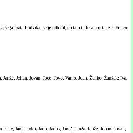
mlajšega brata Ludvika, se je odločil, da tam tudi sam ostane. Obenem
a, Janže, Johan, Jovan, Joco, Jovo, Vanjo, Juan, Žanko, Žanžak; Iva,
neslav, Jani, Janko, Jano, Janos, Janoš, Janža, Janže, Johan, Jovan,