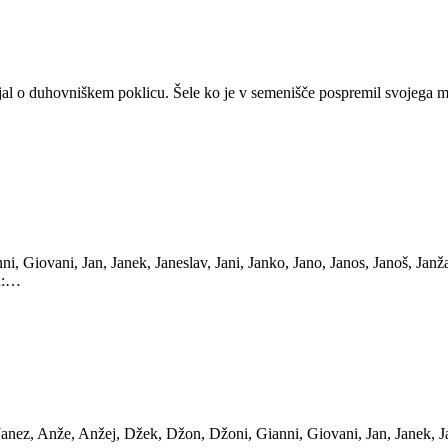
šljal o duhovniškem poklicu. Šele ko je v semenišče pospremil svojega 
, Giovani, Jan, Janek, Janeslav, Jani, Janko, Jano, Janos, Janoš, Janž
tu:…
 Janez, Anže, Anžej, Džek, Džon, Džoni, Gianni, Giovani, Jan, Janek, Ja