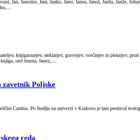
ni, Jan, Janeslav, Jani, Janko, Jano, Janos, Janoš, Janža, Janže, Johan
niku,…
sateljev, knjigarnarjev, steklarjev, graverjev, svečarjev in pletarjev; pr
o, knjiga, orel Imena: Janez,…
n zavetnik Poljske
nščini Cantius. Po študiju na univerzi v Krakovu je tam predaval teolog
arskega reda