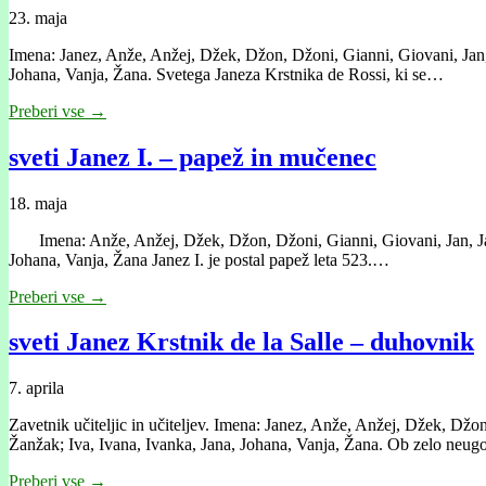
23. maja
Imena: Janez, Anže, Anžej, Džek, Džon, Džoni, Gianni, Giovani, Jan, J
Johana, Vanja, Žana. Svetega Janeza Krstnika de Rossi, ki se…
Preberi vse →
sveti Janez I. – papež in mučenec
18. maja
Imena: Anže, Anžej, Džek, Džon, Džoni, Gianni, Giovani, Jan, Janesl
Johana, Vanja, Žana Janez I. je postal papež leta 523.…
Preberi vse →
sveti Janez Krstnik de la Salle – duhovnik
7. aprila
Zavetnik učiteljic in učiteljev. Imena: Janez, Anže, Anžej, Džek, Džon
Žanžak; Iva, Ivana, Ivanka, Jana, Johana, Vanja, Žana. Ob zelo neu
Preberi vse →