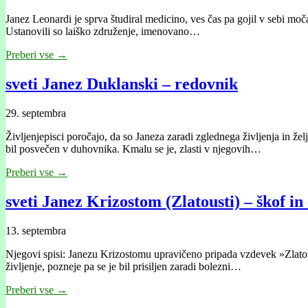
Janez Leonardi je sprva študiral medicino, ves čas pa gojil v sebi mo
Ustanovili so laiško združenje, imenovano…
Preberi vse →
sveti Janez Duklanski – redovnik
29. septembra
Življenjepisci poročajo, da so Janeza zaradi zglednega življenja in že
bil posvečen v duhovnika. Kmalu se je, zlasti v njegovih…
Preberi vse →
sveti Janez Krizostom (Zlatousti) – škof in 
13. septembra
Njegovi spisi: Janezu Krizostomu upravičeno pripada vzdevek »Zlatoust
življenje, pozneje pa se je bil prisiljen zaradi bolezni…
Preberi vse →