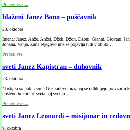
Preberi vse →
blaženi Janez Bono – puščavnik
23. oktobra
Imena: Janez, Anže, Anžej, Džek, Džon, Džoni, Gianni, Giovani, Jan, J
Johana, Vanja, Žana Njegovo ime se pojavlja tudi v obliki…
Preberi vse →
sveti Janez Kapistran – duhovnik
23. oktobra
“Tisti, ki so poklicani h Gospodovi mizi, naj se odlikujejo po vzorni l
pošteno in kot luč sveta naj svetijo…
Preberi vse →
sveti Janez Leonardi – misijonar in redovni
9. oktobra