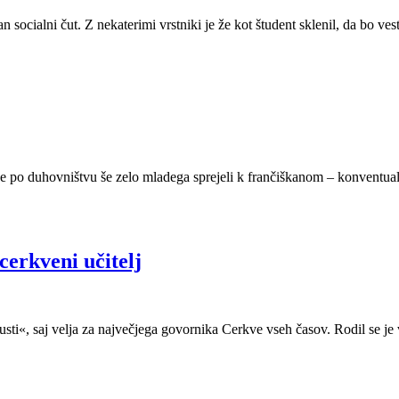
čan socialni čut. Z nekaterimi vrstniki je že kot študent sklenil, da b
lje po duhovništvu še zelo mladega sprejeli k frančiškanom – konventual
cerkveni učitelj
i«, saj velja za največjega govornika Cerkve vseh časov. Rodil se je v 