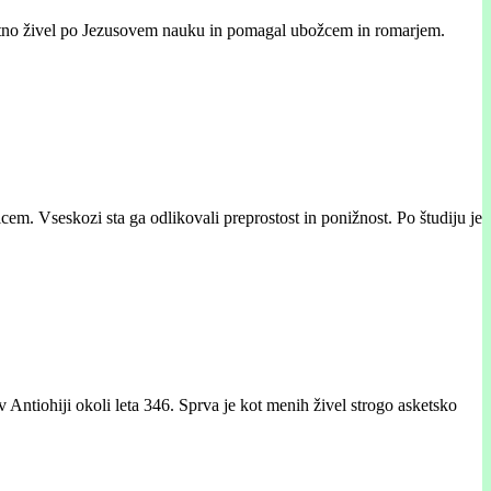
o vestno živel po Jezusovem nauku in pomagal ubožcem in romarjem.
cem. Vseskozi sta ga odlikovali preprostost in ponižnost. Po študiju je
Antiohiji okoli leta 346. Sprva je kot menih živel strogo asketsko