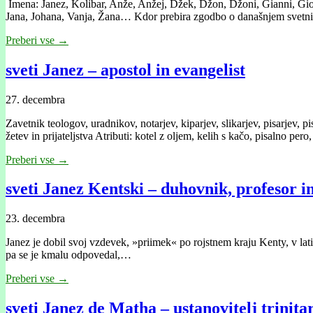
Imena: Janez, Kolibar, Anže, Anžej, Džek, Džon, Džoni, Gianni, Giova
Jana, Johana, Vanja, Žana… Kdor prebira zgodbo o današnjem svet
Preberi vse →
sveti Janez – apostol in evangelist
27. decembra
Zavetnik teologov, uradnikov, notarjev, kiparjev, slikarjev, pisarjev, pi
žetev in prijateljstva Atributi: kotel z oljem, kelih s kačo, pisalno per
Preberi vse →
sveti Janez Kentski – duhovnik, profesor i
23. decembra
Janez je dobil svoj vzdevek, »priimek« po rojstnem kraju Kenty, v lati
pa se je kmalu odpovedal,…
Preberi vse →
sveti Janez de Matha – ustanovitelj trinit