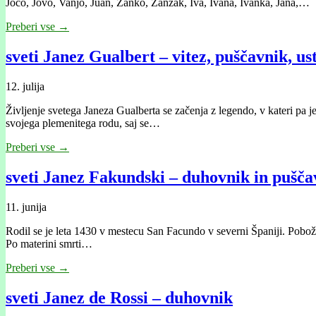
Joco, Jovo, Vanjo, Juan, Žanko, Žanžak, Iva, Ivana, Ivanka, Jana,…
Preberi vse →
sveti Janez Gualbert – vitez, puščavnik, ust
12. julija
Življenje svetega Janeza Gualberta se začenja z legendo, v kateri pa je
svojega plemenitega rodu, saj se…
Preberi vse →
sveti Janez Fakundski – duhovnik in pušča
11. junija
Rodil se je leta 1430 v mestecu San Facundo v severni Španiji. Pobožna 
Po materini smrti…
Preberi vse →
sveti Janez de Rossi – duhovnik