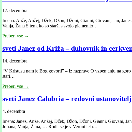
17. decembra
Imena: Anže, Anžej, Džek, Džon, Džoni, Gianni, Giovani, Jan, Janesla
Vanja, Žana S tem, ko so starši s svojo plemenito…
Preberi vse →
sveti Janez od Križa – duhovnik in cerkveni
14. decembra
“V Kristusu nam je Bog govoril” – Iz razprave O vzpenjanju na goro Kar
stari…
Preberi vse →
sveti Janez Calabria – redovni ustanovitelj
4. decembra
Imena: Janez, Anže, Anžej, Džek, Džon, Džoni, Gianni, Giovani, Jan, J
Johana, Vanja, Žana, … Rodil se je v Veroni leta…