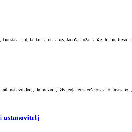
aneslav, Jani, Janko, Jano, Janos, Janoš, Janža, Janže, Johan, Jovan, 
epoti hvalevrednega in nravnega življenja ter zavržejo vsako umazano gov
 ustanovitelj