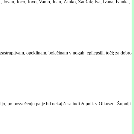
, Jovan, Joco, Jovo, Vanjo, Juan, Žanko, Žanžak; Iva, Ivana, Ivanka,
oti zastrupitvam, opeklinam, bolečinam v nogah, epilepsiji, toči; za dobro
ijo, po posvečenju pa je bil nekaj časa tudi župnik v Olkuszu. Župniji