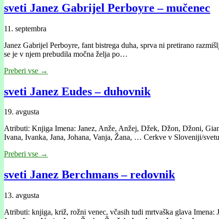
sveti Janez Gabrijel Perboyre – mučenec
11. septembra
Janez Gabrijel Perboyre, fant bistrega duha, sprva ni pretirano razmi
se je v njem prebudila močna želja po…
Preberi vse →
sveti Janez Eudes – duhovnik
19. avgusta
Atributi: Knjiga Imena: Janez, Anže, Anžej, Džek, Džon, Džoni, Gianni
Ivana, Ivanka, Jana, Johana, Vanja, Žana, … Cerkve v Sloveniji/sve
Preberi vse →
sveti Janez Berchmans – redovnik
13. avgusta
Atributi: knjiga, križ, rožni venec, včasih tudi mrtvaška glava Imena: