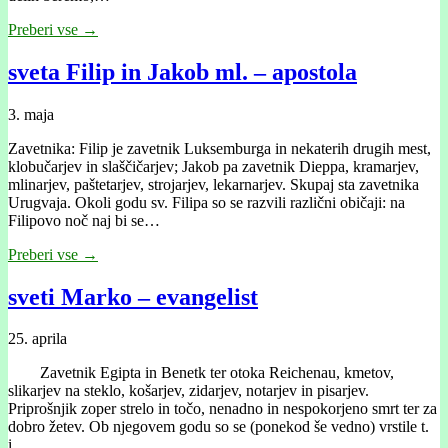
Preberi vse →
sveta Filip in Jakob ml. – apostola
3. maja
Zavetnika: Filip je zavetnik Luksemburga in nekaterih drugih mest,
klobučarjev in slaščičarjev; Jakob pa zavetnik Dieppa, kramarjev,
mlinarjev, paštetarjev, strojarjev, lekarnarjev. Skupaj sta zavetnika
Urugvaja. Okoli godu sv. Filipa so se razvili različni običaji: na
Filipovo noč naj bi se…
Preberi vse →
sveti Marko – evangelist
25. aprila
Zavetnik Egipta in Benetk ter otoka Reichenau, kmetov,
slikarjev na steklo, košarjev, zidarjev, notarjev in pisarjev.
Priprošnjik zoper strelo in točo, nenadno in nespokorjeno smrt ter za
dobro žetev. Ob njegovem godu so se (ponekod še vedno) vrstile t.
i.…