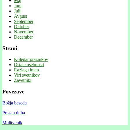
Maj
Junij
Julij
Avgust
September
Oktober
November
December
Strani
Koledar praznikov
Ostale osebnosti
Razlaga imen
Viri svetnikov
Zavetniki
Povezave
Božja beseda
Pristan duha
Molitvenik