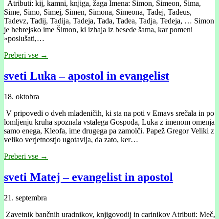
Atributi: kij, kamni, knjiga, žaga Imena: Simon, Simeon, Sima,
Sime, Simo, Simej, Simen, Simona, Simeona, Tadej, Tadeus,
Tadevz, Tadij, Tadija, Tadeja, Tada, Tadea, Tadja, Tedeja, … Simon
je hebrejsko ime Šimon, ki izhaja iz besede šama, kar pomeni
»poslušati,…
Preberi vse →
sveti Luka – apostol in evangelist
18. oktobra
V pripovedi o dveh mladeničih, ki sta na poti v Emavs srečala in po
lomljenju kruha spoznala vstalega Gospoda, Luka z imenom omenja
samo enega, Kleofa, ime drugega pa zamolči. Papež Gregor Veliki z
veliko verjetnostjo ugotavlja, da zato, ker…
Preberi vse →
sveti Matej – evangelist in apostol
21. septembra
Zavetnik bančnih uradnikov, knjigovodij in carinikov Atributi: Meč,