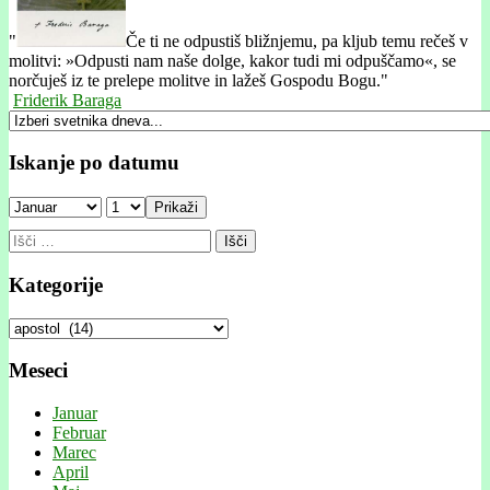
"
Če ti ne odpustiš bližnjemu, pa kljub temu rečeš v
molitvi: »Odpusti nam naše dolge, kakor tudi mi odpuščamo«, se
norčuješ iz te prelepe molitve in lažeš Gospodu Bogu."
Friderik Baraga
Iskanje po datumu
Prikaži
Išči:
Kategorije
Kategorije
Meseci
Januar
Februar
Marec
April