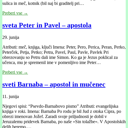
sulica in meč, kotnik (bil naj bi graditelj pri…
Preberi vse →
sveta Peter in Pavel – apostola
29. junija
Atributi: meč, knjiga, ključi Imena: Peter, Pero, Perica, Peran, Perko,
Peterček, Petja, Petko; Petra, Pavel, Paul, Pavle, Pavlek Pri
obrezovanju so Petru dali ime Simon. Ko ga je Jezus poklical za
učenca, mu je spremenil ime v pomenljivo ime Peter…
Preberi vse →
sveti Barnaba – apostol in mučenec
11. junija
Njegovi spisi: “Psevdo-Barnabovo pismo” Atributi: evangelijska
knjiga v roki. Imena: Barnaba Po rodu je bil Jud z otoka Cipra, po
obrezi imenovan Jožef. Zaradi svoje priljudnosti je dobil v
Jeruzalemu pridevek Barnaba, po naše »Sin tolažbe«. V Apostolskih
delih beremo,…