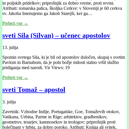
in poljskih pridelkov; priprošnjik za dobro vreme, proti revmi.
Atributi: romarska palica, školjka Cerkve: v Sloveniji je 60 cerkva
sv. Jakoba Imenujemo ga Jakob Starejši, ker ga…
Preberi vse →
sveti Sila (Silvan) – učenec apostolov
13. julija
Spomin svetega Sila, ki je bil od apostolov določen, skupaj s svetim
Pavlom in Barnabom, da je poln božje milosti stalno vršil službo
pridiganja med narodi. Vir Views: 19
Preberi vse →
sveti Tomaž – apostol
3. julija
Zavetnik: Vzhodne Indije, Portugalske, Goe, Tomaževih otokov,
Vatikana, Urbina, Parme in Rige; arhitektov, gradbenikov,
geometrov, tesarjev, kamnosekov in teologov; priprošnjik proti
bolečinam v hrbtu, za dobro poroko. Atributi: Knjiga ali svitek,