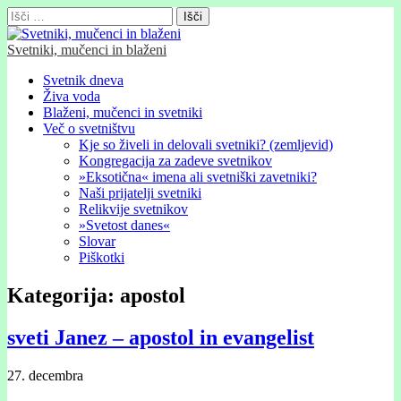
Išči:
Svetniki, mučenci in blaženi
Glavni
Skip
Svetnik dneva
to
Živa voda
meni
content
Blaženi, mučenci in svetniki
Več o svetništvu
Kje so živeli in delovali svetniki? (zemljevid)
Kongregacija za zadeve svetnikov
»Eksotična« imena ali svetniški zavetniki?
Naši prijatelji svetniki
Relikvije svetnikov
»Svetost danes«
Slovar
Piškotki
Kategorija:
apostol
sveti Janez – apostol in evangelist
27. decembra