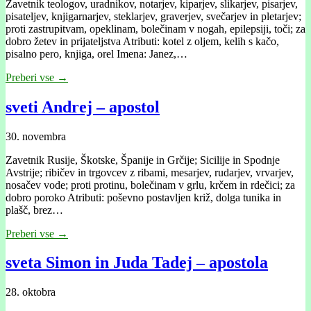
Zavetnik teologov, uradnikov, notarjev, kiparjev, slikarjev, pisarjev,
pisateljev, knjigarnarjev, steklarjev, graverjev, svečarjev in pletarjev;
proti zastrupitvam, opeklinam, bolečinam v nogah, epilepsiji, toči; za
dobro žetev in prijateljstva Atributi: kotel z oljem, kelih s kačo,
pisalno pero, knjiga, orel Imena: Janez,…
Preberi vse →
sveti Andrej – apostol
30. novembra
Zavetnik Rusije, Škotske, Španije in Grčije; Sicilije in Spodnje
Avstrije; ribičev in trgovcev z ribami, mesarjev, rudarjev, vrvarjev,
nosačev vode; proti protinu, bolečinam v grlu, krčem in rdečici; za
dobro poroko Atributi: poševno postavljen križ, dolga tunika in
plašč, brez…
Preberi vse →
sveta Simon in Juda Tadej – apostola
28. oktobra