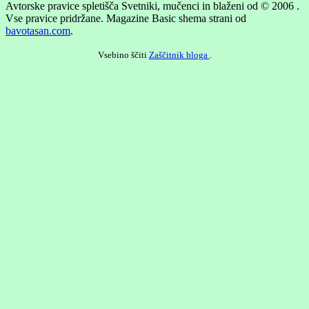
Avtorske pravice spletišča Svetniki, mučenci in blaženi od © 2006 .
Vse pravice pridržane.
Magazine Basic shema strani od
bavotasan.com
.
Vsebino ščiti
Zaščitnik bloga
.