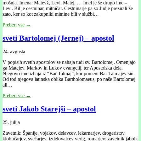
mošnja. Imena: Matevž, Levi, Matej, … Imel je še drugo ime –
Levi. Bil je cestninar, mitničar. Cestninarje pa so Judje prezirali že
zato, ker so kot zakupniki mitnine bili v službi…
Preberi vse →
sveti Bartolomej (Jernej) – apostol
24. avgusta
V popisih svetih apostolov se nahaja tudi sv. Bartolomej. Omenjajo
ga Matejev, Markov in Lukov evangelij, ter Apostolska dela.
Njegovo ime izhaja iz “Bar Talmaj”, kar pomeni Bar Talmajev sin.
Od tod njegova latinska oblika Bartholomaeus, po naše Bartolomej
ali…
Preberi vse →
sveti Jakob Starejši – apostol
25. julija
Zavetnik: Španije, vojakov, delavcev, lekarnarjev, drogeristov,
klobučarjev, svečarjev, izdelovalcev verig, romarjev; zavetnik jabolk