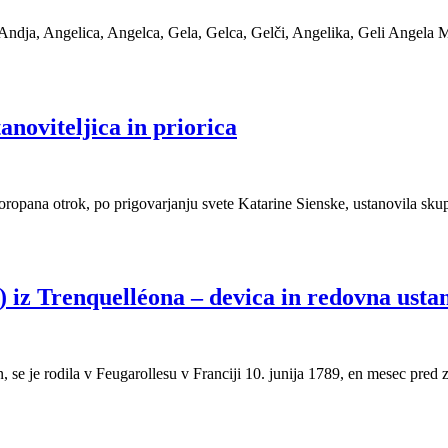
a, Andja, Angelica, Angelca, Gela, Gelca, Gelči, Angelika, Geli Angela
anoviteljica in priorica
, oropana otrok, po prigovarjanju svete Katarine Sienske, ustanovila sk
 iz Trenquelléona – devica in redovna ustan
 se je rodila v Feugarollesu v Franciji 10. junija 1789, en mesec pred 