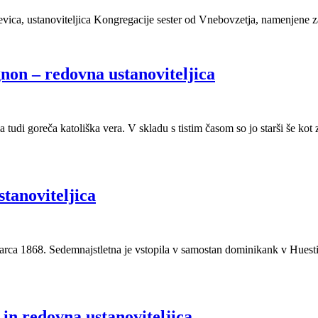
devica, ustanoviteljica Kongregacije sester od Vnebovzetja, namenjene 
non – redovna ustanoviteljica
ala tudi goreča katoliška vera. V skladu s tistim časom so jo starši še 
tanoviteljica
 marca 1868. Sedemnajstletna je vstopila v samostan dominikank v Huest
 in redovna ustanoviteljica