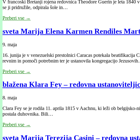
V francoski Bretanji rojena redovnica Theodore Guerin je leta 1840 v 
se ji pridružile, odpirala šole in…
Preberi vse →
sveta Marija Elena Karmen Rendiles Marti
9. maja
16. junija je v venezuelski prestolnici Caracas potekala beatifikacija
revnim in pomoči potrebnim ter je ustanovila kongregacijo Jezusovi
Preberi vse →
blažena Klara Fey – redovna ustanovitelji
8. maja
Clara Fey se je rodila 11. aprila 1815 v Aachnu, ki leži ob belgijsko-
postala duhovnika. Bili…
Preberi vse →
sveta Marija Terezija Casini – redovna ust