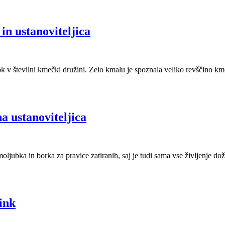
in ustanoviteljica
 v številni kmečki družini. Zelo kmalu je spoznala veliko revščino kme
a ustanoviteljica
ubka in borka za pravice zatiranih, saj je tudi sama vse življenje doži
link