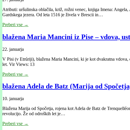
Atributi: uršulinska oblačila, križ, rožni venec, knjiga Imena: Angel
Gardskega jezera. Od leta 1516 je živela v Brescii in…
Preberi vse →
blažena Maria Mancini iz Pise – vdova, ust
22. januarja
V Pisi (v Etrúriji), blažena Maria Mancini, ki je kot dvakratna vdova
let. Vir Views: 13
Preberi vse →
blažena Adela de Batz (Marija od Spočetja)
10. januarja
Blažena Marija od Spočetja, rojena kot Adela de Batz de Trenquelléon,
revolucijo. Že od odroških let je…
Preberi vse →