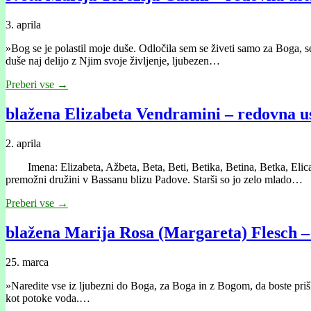
3. aprila
»Bog se je polastil moje duše. Odločila sem se živeti samo za Boga, 
duše naj delijo z Njim svoje življenje, ljubezen…
Preberi vse →
blažena Elizabeta Vendramini – redovna us
2. aprila
Imena: Elizabeta, Ažbeta, Beta, Beti, Betika, Betina, Betka, Elica, E
premožni družini v Bassanu blizu Padove. Starši so jo zelo mlado…
Preberi vse →
blažena Marija Rosa (Margareta) Flesch – 
25. marca
»Naredite vse iz ljubezni do Boga, za Boga in z Bogom, da boste priš
kot potoke voda.…