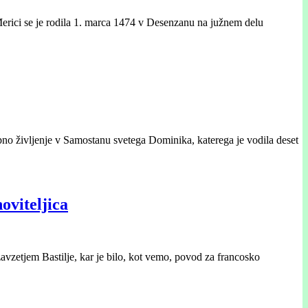
 Merici se je rodila 1. marca 1474 v Desenzanu na južnem delu
upno življenje v Samostanu svetega Dominika, katerega je vodila deset
oviteljica
zavzetjem Bastilje, kar je bilo, kot vemo, povod za francosko