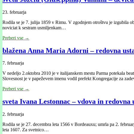
23. februarja
Rodila se je 7. julija 1859 v Rimu. V zgodnjem otroštvu je izgubila oba 
noviciat k sestram usmiljenkam…
Preberi vse →
blažena Anna Maria Adorni – redovna usta
7. februarja
V nedeljo 2.oktobra 2010 je v italijanskem mestu Parma potekala beat
Slovesnost je v papeževem imenu vodil prefekt Kongregacije za zad
Preberi vse →
sveta Ivana Lestonnac – vdova in redovna u
2. februarja
Rodila se je 27. decembra leta 1566 v Bordeauxu; umrla pa 2. februar
leta 1607. Za svetnico…