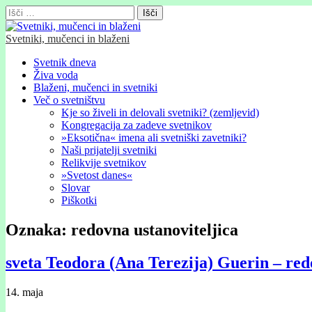
Išči:
Svetniki, mučenci in blaženi
Glavni
Skip
Svetnik dneva
to
Živa voda
meni
content
Blaženi, mučenci in svetniki
Več o svetništvu
Kje so živeli in delovali svetniki? (zemljevid)
Kongregacija za zadeve svetnikov
»Eksotična« imena ali svetniški zavetniki?
Naši prijatelji svetniki
Relikvije svetnikov
»Svetost danes«
Slovar
Piškotki
Oznaka:
redovna ustanoviteljica
sveta Teodora (Ana Terezija) Guerin – red
14. maja