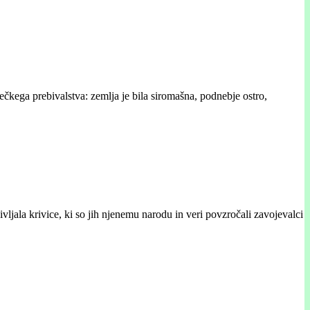
čkega prebivalstva: zemlja je bila siromašna, podnebje ostro,
vljala krivice, ki so jih njenemu narodu in veri povzročali zavojevalci