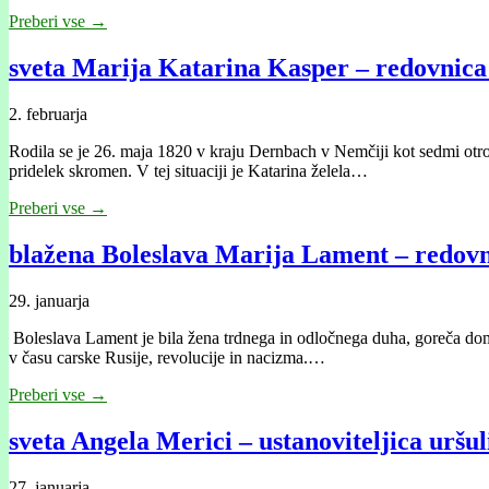
Preberi vse →
sveta Marija Katarina Kasper – redovnica 
2. februarja
Rodila se je 26. maja 1820 v kraju Dernbach v Nemčiji kot sedmi otrok
pridelek skromen. V tej situaciji je Katarina želela…
Preberi vse →
blažena Boleslava Marija Lament – redovn
29. januarja
Boleslava Lament je bila žena trdnega in odločnega duha, goreča domolj
v času carske Rusije, revolucije in nacizma.…
Preberi vse →
sveta Angela Merici – ustanoviteljica uršu
27. januarja