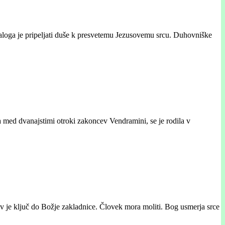
naloga je pripeljati duše k presvetemu Jezusovemu srcu. Duhovniške
a med dvanajstimi otroki zakoncev Vendramini, se je rodila v
v je ključ do Božje zakladnice. Človek mora moliti. Bog usmerja srce