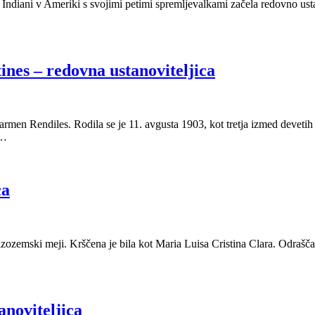
Indiani v Ameriki s svojimi petimi spremljevalkami začela redovno ustan
nes – redovna ustanoviteljica
 Carmen Rendiles. Rodila se je 11. avgusta 1903, kot tretja izmed devet
h…
ca
nizozemski meji. Krščena je bila kot Maria Luisa Cristina Clara. Odrašča
anoviteljica