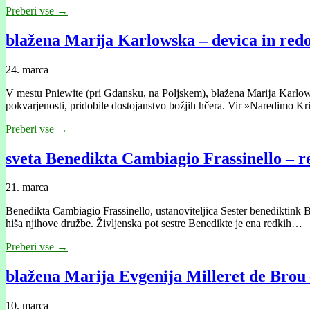
Preberi vse →
blažena Marĳa Karlowska – devica in redo
24. marca
V mestu Pniewite (pri Gdansku, na Poljskem), blažena Marĳa Karlowska,
pokvarjenosti, pridobile dostojanstvo božjih hčera. Vir »Naredimo Kr
Preberi vse →
sveta Benedikta Cambiagio Frassinello – r
21. marca
Benedikta Cambiagio Frassinello, ustanoviteljica Sester benediktink B
hiša njihove družbe. Življenska pot sestre Benedikte je ena redkih…
Preberi vse →
blažena Marija Evgenija Milleret de Brou –
10. marca