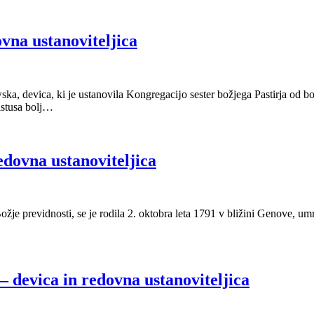
vna ustanoviteljica
 devica, ki je ustanovila Kongregacĳo sester božjega Pastirja od božje
istusa bolj…
edovna ustanoviteljica
ožje previdnosti, se je rodila 2. oktobra leta 1791 v bližini Genove, um
 devica in redovna ustanoviteljica