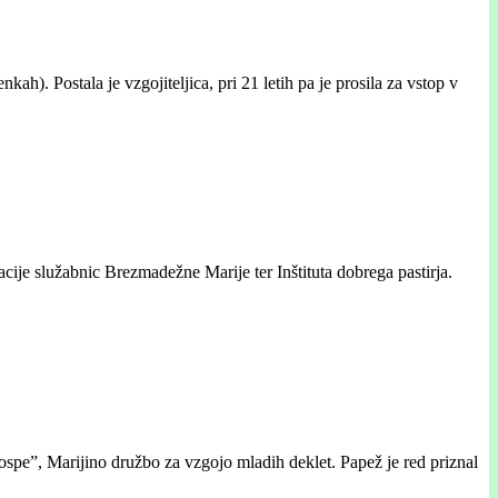
ah). Postala je vzgojiteljica, pri 21 letih pa je prosila za vstop v
ije služabnic Brezmadežne Marije ter Inštituta dobrega pastirja.
ospe”, Marijino družbo za vzgojo mladih deklet. Papež je red priznal