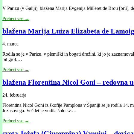
V Parizu (v Galiji), blažena Marija Evgenija Milleret de Brou [brú], 
Preberi vse →
blažena Marija Luiza Elizabeta de Lamoig
4. marca
Rodila se je v Parizu, v plemiški in bogati družini, ki jo je zaznamov
bil grof.…
Preberi vse →
blažena Florentina Nicol Goni – redovna us
24. februarja
Florentina Nicol Goni iz škofije Pamplona v Španiji se je rodila 14.
Jezusovega. Več let je vodila šolo sv.…
Preberi vse →
sveta Jožefa (Giuseppina) Vannini – devica