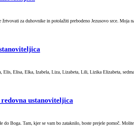
se žrtvovati za duhovnike in potolažiti prebodeno Jezusovo srce. Moja 
tanoviteljica
lis, Elisa, Elka, Izabela, Liza, Lizabeta, Lili, Lizika Elizabeta, sedm
redovna ustanoviteljica
le do Boga. Tam, kjer se vam bo zataknilo, boste prejele pomoč. Molite