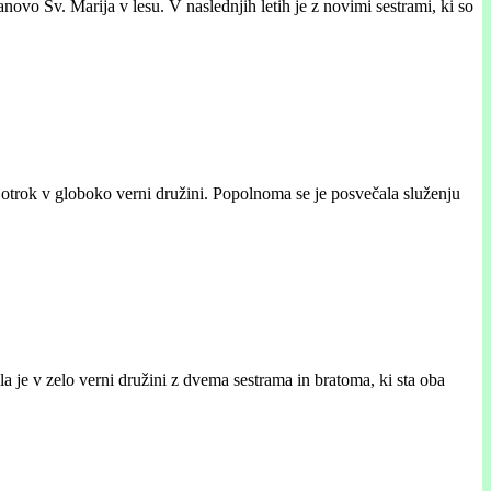
ovo Sv. Marija v lesu. V naslednjih letih je z novimi sestrami, ki so
ih otrok v globoko verni družini. Popolnoma se je posvečala služenju
la je v zelo verni družini z dvema sestrama in bratoma, ki sta oba