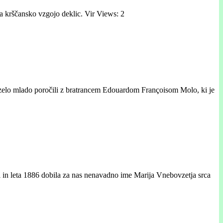
za krščansko vzgojo deklic. Vir Views: 2
kot zelo mlado poročili z bratrancem Edouardom Françoisom Molo, ki je
i in leta 1886 dobila za nas nenavadno ime Marija Vnebovzetja srca