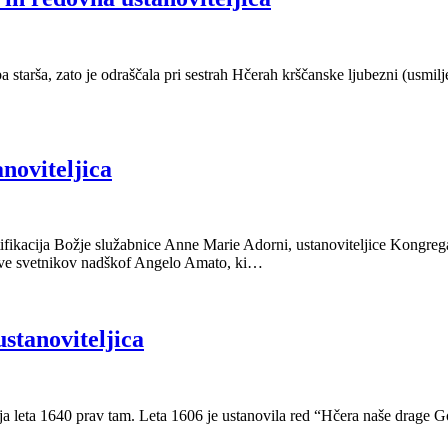
starša, zato je odraščala pri sestrah Hčerah krščanske ljubezni (usmiljenk
noviteljica
ifikacija Božje služabnice Anne Marie Adorni, ustanoviteljice Kongregac
eve svetnikov nadškof Angelo Amato, ki…
stanoviteljica
ja leta 1640 prav tam. Leta 1606 je ustanovila red “Hčera naše drage G